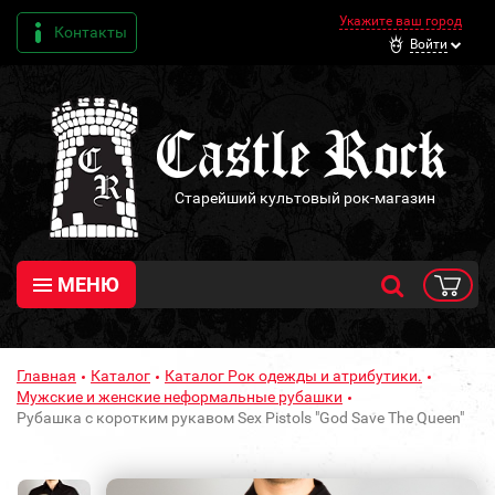
Укажите ваш город
Контакты
Войти
Старейший культовый рок-магазин
МЕНЮ
Главная
Каталог
Каталог Рок одежды и атрибутики.
Мужские и женские неформальные рубашки
Рубашка с коротким рукавом Sex Pistols "God Save The Queen"