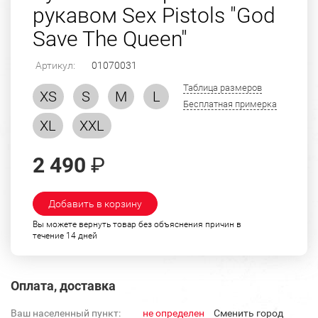
рукавом Sex Pistols "God
Save The Queen"
Артикул:
01070031
Таблица размеров
XS
S
M
L
Бесплатная примерка
XL
XXL
2 490
₽
Добавить в корзину
Вы можете вернуть товар без объяснения причин в
течение 14 дней
Оплата, доставка
Ваш населенный пункт:
не определен
Cменить город