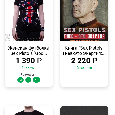
БЫСТРЫЙ
БЫСТРЫЙ
ПРОСМОТР
ПРОСМОТР
Женская футболка
Книга "Sex Pistols.
Sex Pistols "God...
Гнев-Это Энергия:...
1 390
₽
2 220
₽
В наличии
В наличии
Размеры:
M
L
XL