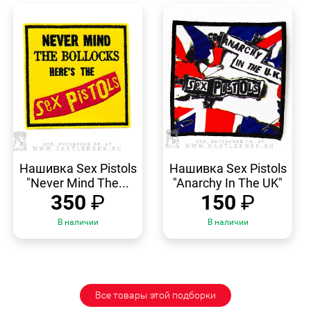
БЫСТРЫЙ
БЫСТРЫЙ
ПРОСМОТР
ПРОСМОТР
Нашивка Sex Pistols
Нашивка Sex Pistols
"Never Mind The...
"Anarchy In The UK"
350
₽
150
₽
В наличии
В наличии
Все товары этой подборки