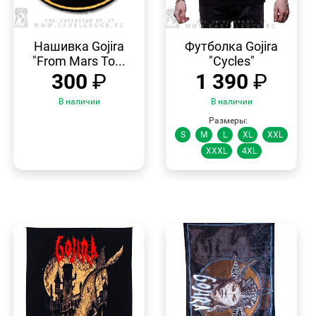
БЫСТРЫЙ
БЫСТРЫЙ
ПРОСМОТР
ПРОСМОТР
Нашивка Gojira
Футболка Gojira
"From Mars To...
"Cycles"
300
₽
1 390
₽
В наличии
В наличии
Размеры:
S
M
L
XL
XXL
XXXL
4XL