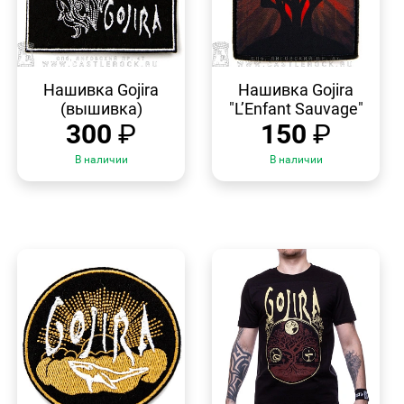
БЫСТРЫЙ
БЫСТРЫЙ
ПРОСМОТР
ПРОСМОТР
Нашивка Gojira
Нашивка Gojira
(вышивка)
"L’Enfant Sauvage"
300
₽
150
₽
В наличии
В наличии