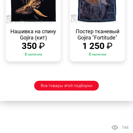
БЫСТРЫЙ
БЫСТРЫЙ
ПРОСМОТР
ПРОСМОТР
Нашивка на спину
Постер тканевый
Gojira (кит)
Gojira "Fortitude"
350
₽
1 250
₽
В наличии
В наличии
Все товары этой подборки
744