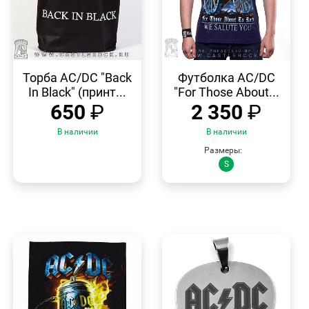
БЫСТРЫЙ
БЫСТРЫЙ
ПРОСМОТР
ПРОСМОТР
Торба AC/DC "Back
Футболка AC/DC
In Black" (принт...
"For Those About...
650
₽
2 350
₽
В наличии
В наличии
Размеры:
S