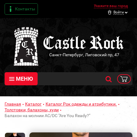
Укажите ваш город
Контакты
Войти
Санкт-Петербург, Лиговский пр, 47
МЕНЮ
Главная
Каталог
Каталог Рок одежды и атрибутики.
Толстовки, балахоны, худи
Балахон на молнии AC/DC "Are You Ready?"