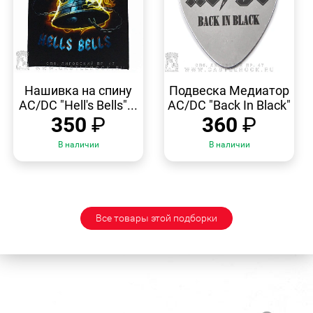
БЫСТРЫЙ
БЫСТРЫЙ
ПРОСМОТР
ПРОСМОТР
Нашивка на спину
Подвеска Медиатор
AC/DC "Hell's Bells"...
AC/DC "Back In Black"
350
₽
360
₽
В наличии
В наличии
Все товары этой подборки