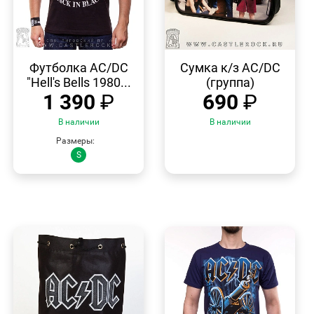
БЫСТРЫЙ
БЫСТРЫЙ
ПРОСМОТР
ПРОСМОТР
Футболка AC/DC
Сумка к/з AC/DC
"Hell's Bells 1980...
(группа)
1 390
₽
690
₽
В наличии
В наличии
Размеры:
S