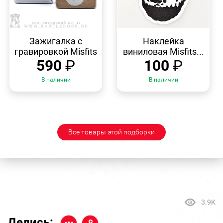
БЫСТРЫЙ
БЫСТРЫЙ
ПРОСМОТР
ПРОСМОТР
Зажигалка с
Наклейка
гравировкой Misfits
виниловая Misfits...
590
₽
100
₽
В наличии
В наличии
Все товары этой подборки
3.9K
Делись: