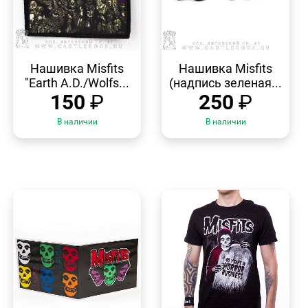
БЫСТРЫЙ
БЫСТРЫЙ
ПРОСМОТР
ПРОСМОТР
Нашивка Misfits
Нашивка Misfits
"Earth A.D./Wolfs...
(надпись зеленая...
150
₽
250
₽
В наличии
В наличии