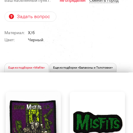
Ваш населенный пункт:
не определен
Cменить город
Задать вопрос
Материал:
Х/б
Цвет:
Черный
Еще из подборки «Misfits»
Еще из подборки «Балахоны и Толстовки»