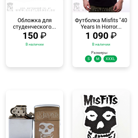
БЫСТРЫЙ
БЫСТРЫЙ
ПРОСМОТР
ПРОСМОТР
Обложка для
Футболка Misfits "40
студенческого...
Years In Horror...
150
₽
1 090
₽
В наличии
В наличии
Размеры:
S
M
XXXL