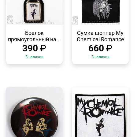
БЫСТРЫЙ
БЫСТРЫЙ
ПРОСМОТР
ПРОСМОТР
Брелок
Сумка шоппер My
прямоугольный на...
Chemical Romance
390
₽
660
₽
В наличии
В наличии