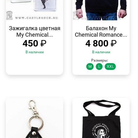
БЫСТРЫЙ
БЫСТРЫЙ
ПРОСМОТР
ПРОСМОТР
Зажигалка цветная
Балахон My
My Chemical...
Chemical Romance...
450
₽
4 800
₽
В наличии
В наличии
Размеры:
M
L
XXL