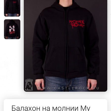
Балахон на молнии My