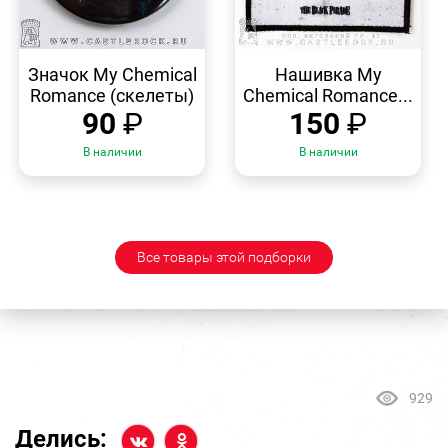
БЫСТРЫЙ
БЫСТРЫЙ
ПРОСМОТР
ПРОСМОТР
Значок My Chemical
Нашивка My
Romance (скелеты)
Chemical Romance...
90
₽
150
₽
В наличии
В наличии
Все товары этой подборки
929
Делись: