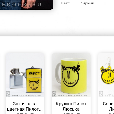
Цвет:
Черный
БЫСТРЫЙ
БЫСТРЫЙ
ПРОСМОТР
ПРОСМОТР
Зажигалка
Кружка Пилот
Серь
цветная Пилот...
Люська
Л