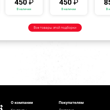
450
₽
450
₽
8
В наличии
В наличии
В 
Все товары этой подборки
О компании
Покупателям