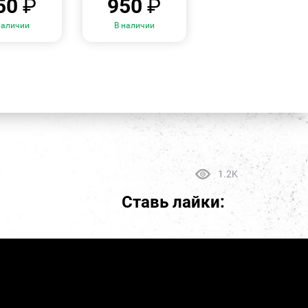
50
₽
950
₽
наличии
В наличии
1.2K
Ставь лайки: