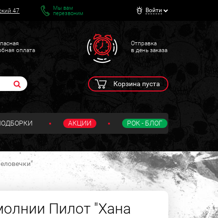
Мы вам
Войти
ский 47
перезвоним
пасная
Отправка
обная оплата
в день заказа
Корзина пуста
ПОДБОРКИ
АКЦИИ
РОК - БЛОГ
Человечки"
молнии Пилот "Хана