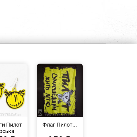
БЫСТРЫЙ
БЫСТРЫЙ
ПРОСМОТР
ПРОСМОТР
ги Пилот
Флаг Пилот...
юська