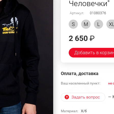
Человечки"
Артикул:
01080376
S
M
L
X
2 650
₽
Добавить в корзи
Оплата, доставка
Ваш населенный пункт:
не 
— 
Задать вопрос
Материал:
Х/б