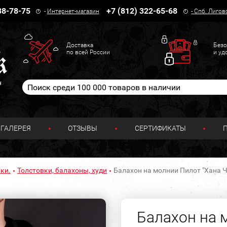
38-78-75
+7 (812) 322-65-68
-
Интернет-магазин
-
Спб. Лигов
Доставка
Безо
по всей России
и уд
н
ГАЛЕРЕЯ
ОТЗЫВЫ
СЕРТИФИКАТЫ
ки.
Толстовки, балахоны, худи
Балахон на молнии Пилот "Хана 
Балахон на 