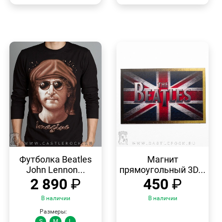
БЫСТРЫЙ
БЫСТРЫЙ
ПРОСМОТР
ПРОСМОТР
Футболка Beatles
Магнит
John Lennon...
прямоугольный 3D...
2 890
₽
450
₽
В наличии
В наличии
Размеры:
S
M
L