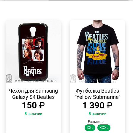
БЫСТРЫЙ
БЫСТРЫЙ
ПРОСМОТР
ПРОСМОТР
Чехол для Samsung
Футболка Beatles
Galaxy S4 Beatles
"Yellow Submarine"
150
₽
1 390
₽
В наличии
В наличии
Размеры:
XXL
XXXL