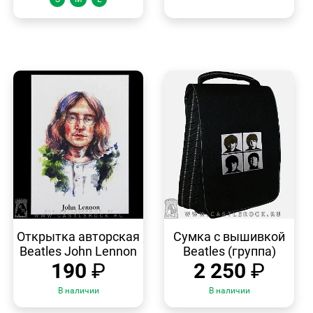
БЫСТРЫЙ
БЫСТРЫЙ
ПРОСМОТР
ПРОСМОТР
Открытка авторская
Сумка с вышивкой
Beatles John Lennon
Beatles (группа)
190
₽
2 250
₽
В наличии
В наличии