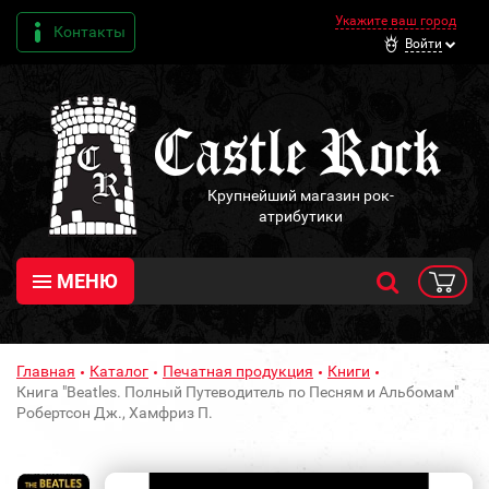
Укажите ваш город
Контакты
Войти
Крупнейший магазин рок-
атрибутики
МЕНЮ
Главная
Каталог
Печатная продукция
Книги
Книга "Beatles. Полный Путеводитель по Песням и Альбомам"
Робертсон Дж., Хамфриз П.