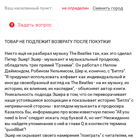
Ваш населенный пункт:
не определен
Cменить город
Задать вопрос
ТОВАР НЕ ПОДЛЕЖИТ ВОЗВРАТУ ПОСЛЕ ПОКУПКИ!
Никто ещё не разбирал музыку The Beatles так, как это сделал
Питер Эшер! Эшер - музыкант и музыкальный продюсер,
обладатель трех премий "Грэмми". Он работал с Нилом
Даймондом, Робином Уильямсом, Шер и, конечно, с "Битлз".
"Я придумал использовать алфавит как индивидуальный и
иногда своеобразный взгляд на The Beatles - на их музыку, их
историю, их влияние, их наследие", - объясняет автор книги.
Уникальность подхода Эшера в том, что он переворачивает
наши устоявшиеся ассоциации и показывает историю "Битлз" с
непривычной стороны - взглядом музыканта и продюсера.
Казалось бы, информацию про всем известную песню "All you
need is love" следует искать под буквой A, но нет! Неожиданно
вы найдете упоминание о ней в главе Q в контексте термина
"quodlibet"!
Эшер не скрывает своего намерения "поиграть" с читателем, не