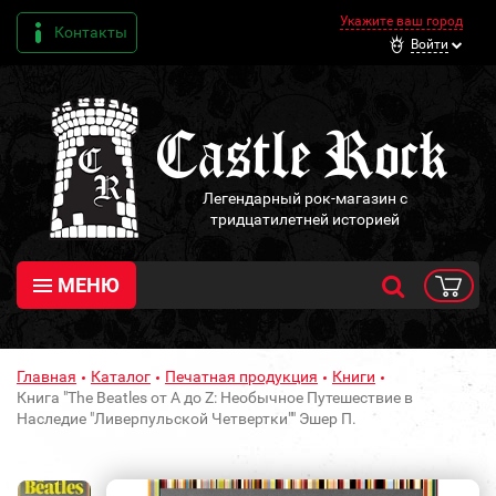
Укажите ваш город
Контакты
Войти
Легендарный рок-магазин с
тридцатилетней историей
МЕНЮ
Главная
Каталог
Печатная продукция
Книги
Книга "The Beatles от A до Z: Необычное Путешествие в
Наследие "Ливерпульской Четвертки"" Эшер П.