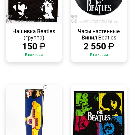
БЫСТРЫЙ
БЫСТРЫЙ
ПРОСМОТР
ПРОСМОТР
Нашивка Beatles
Часы настенные
(группа)
Винил Beatles
150
₽
2 550
₽
В наличии
В наличии