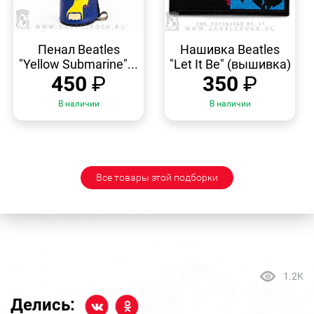
БЫСТРЫЙ
БЫСТРЫЙ
ПРОСМОТР
ПРОСМОТР
Пенал Beatles
Нашивка Beatles
"Yellow Submarine"...
"Let It Be" (вышивка)
450
₽
350
₽
В наличии
В наличии
Все товары этой подборки
1.2K
Делись: