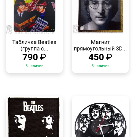
БЫСТРЫЙ
БЫСТРЫЙ
ПРОСМОТР
ПРОСМОТР
Табличка Beatles
Магнит
(группа с...
прямоугольный 3D...
790
₽
450
₽
В наличии
В наличии