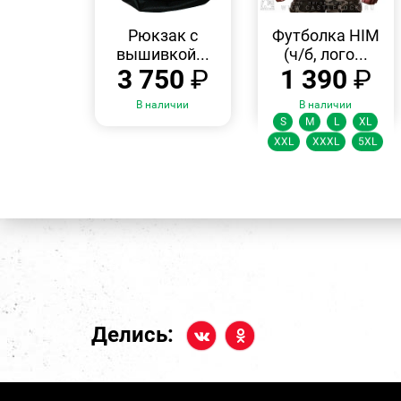
БЫСТРЫЙ
БЫСТРЫЙ
ПРОСМОТР
ПРОСМОТР
Рюкзак с
Футболка HIM
вышивкой...
(ч/б, лого...
3 750
₽
1 390
₽
Размеры:
В наличии
В наличии
S
M
L
XL
XXL
XXXL
5XL
Делись: