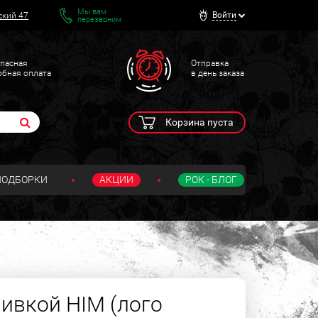
Мы вам
Войти
ский 47
перезвоним
пасная
Отправка
обная оплата
в день заказа
Корзина пуста
ПОДБОРКИ
АКЦИИ
РОК - БЛОГ
ивкой HIM (лого