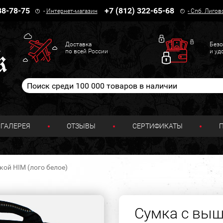
38-78-75
+7 (812) 322-65-68
-
Интернет-магазин
-
Спб. Лигов
Доставка
Безо
по всей России
и уд
ГАЛЕРЕЯ
ОТЗЫВЫ
СЕРТИФИКАТЫ
ой HIM (лого белое)
Сумка с выш