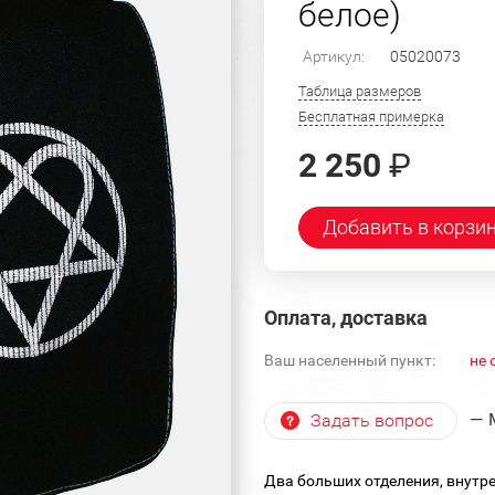
белое)
Артикул:
05020073
Таблица размеров
Бесплатная примерка
2 250
₽
Добавить в корзи
Оплата, доставка
Ваш населенный пункт:
не 
— 
Задать вопрос
Два больших отделения, внутр