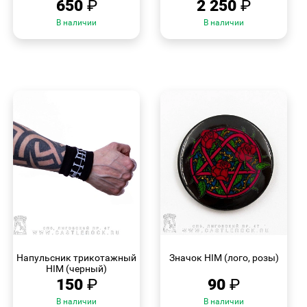
650
₽
2 250
₽
В наличии
В наличии
БЫСТРЫЙ
БЫСТРЫЙ
ПРОСМОТР
ПРОСМОТР
Напульсник трикотажный
Значок HIM (лого, розы)
HIM (черный)
150
₽
90
₽
В наличии
В наличии