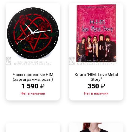
БЫСТРЫЙ
БЫСТРЫЙ
ПРОСМОТР
ПРОСМОТР
Часы настенные HIM
Книга "HIM. Love Metal
(хартаграмма, розы)
Story"
1 590
₽
350
₽
Нет в наличии
Нет в наличии