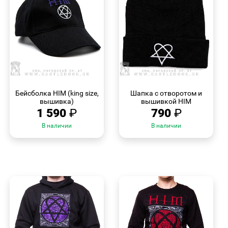
БЫСТРЫЙ
БЫСТРЫЙ
ПРОСМОТР
ПРОСМОТР
Бейсболка HIM (king size,
Шапка с отворотом и
вышивка)
вышивкой HIM
1 590
₽
790
₽
В наличии
В наличии