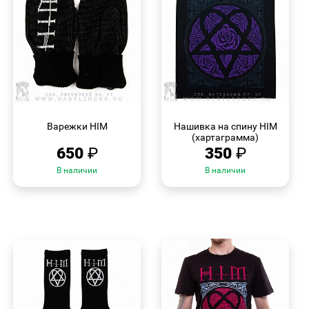
БЫСТРЫЙ
БЫСТРЫЙ
ПРОСМОТР
ПРОСМОТР
Варежки HIM
Нашивка на спину HIM
(хартаграмма)
650
₽
350
₽
В наличии
В наличии