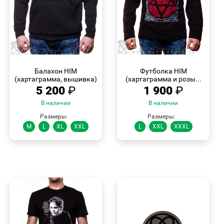
БЫСТРЫЙ
БЫСТРЫЙ
ПРОСМОТР
ПРОСМОТР
Балахон HIM
Футболка HIM
(хартаграмма, вышивка)
(хартаграмма и розы...
5 200
₽
1 900
₽
В наличии
В наличии
Размеры:
Размеры:
M
L
XL
XXL
L
XXL
XXXL