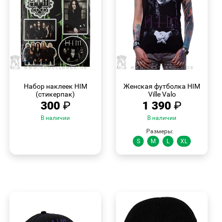
БЫСТРЫЙ
БЫСТРЫЙ
ПРОСМОТР
ПРОСМОТР
Набор наклеек HIM
Женская футболка HIM
(стикерпак)
Ville Valo
300
₽
1 390
₽
В наличии
В наличии
Размеры:
S
M
L
XL