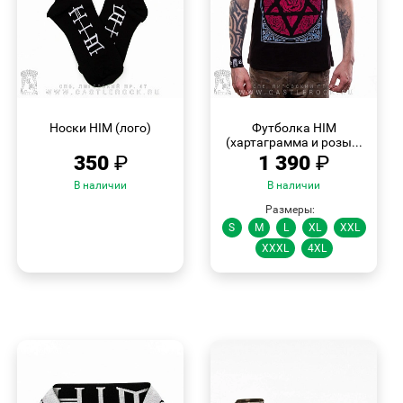
БЫСТРЫЙ
БЫСТРЫЙ
ПРОСМОТР
ПРОСМОТР
Носки HIM (лого)
Футболка HIM
(хартаграмма и розы...
350
₽
1 390
₽
В наличии
В наличии
Размеры:
S
M
L
XL
XXL
XXXL
4XL