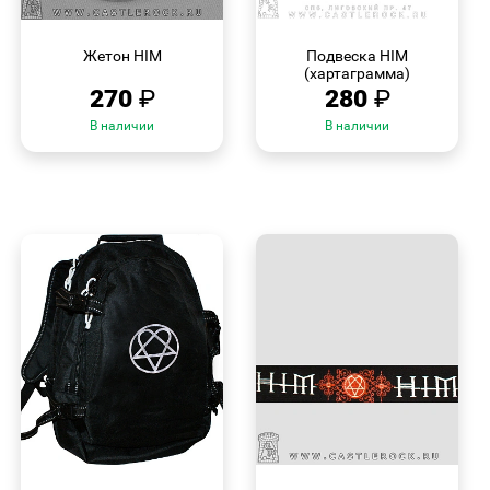
БЫСТРЫЙ
БЫСТРЫЙ
ПРОСМОТР
ПРОСМОТР
Жетон HIM
Подвеска HIM
(хартаграмма)
270
₽
280
₽
В наличии
В наличии
БЫСТРЫЙ
БЫСТРЫЙ
ПРОСМОТР
ПРОСМОТР