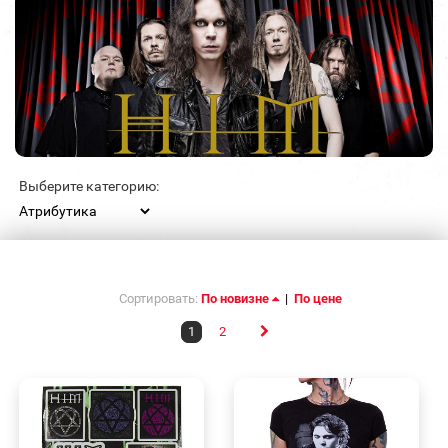
Выберите категорию:
Сортировать:
По новизне
|
По цене
1
2