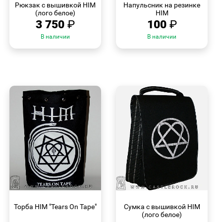
Рюкзак с вышивкой HIM
Напульсник на резинке
(лого белое)
HIM
3 750
₽
100
₽
В наличии
В наличии
БЫСТРЫЙ
БЫСТРЫЙ
ПРОСМОТР
ПРОСМОТР
Торба HIM "Tears On Tape"
Сумка с вышивкой HIM
(лого белое)