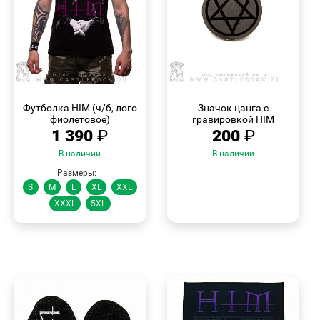
БЫСТРЫЙ
БЫСТРЫЙ
ПРОСМОТР
ПРОСМОТР
Футболка HIM (ч/б, лого
Значок цанга с
фиолетовое)
гравировкой HIM
1 390
₽
200
₽
В наличии
В наличии
Размеры:
S
M
L
XL
XXL
XXXL
5XL