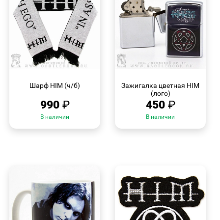
БЫСТРЫЙ
БЫСТРЫЙ
ПРОСМОТР
ПРОСМОТР
Шарф HIM (ч/б)
Зажигалка цветная HIM
(лого)
990
₽
450
₽
В наличии
В наличии