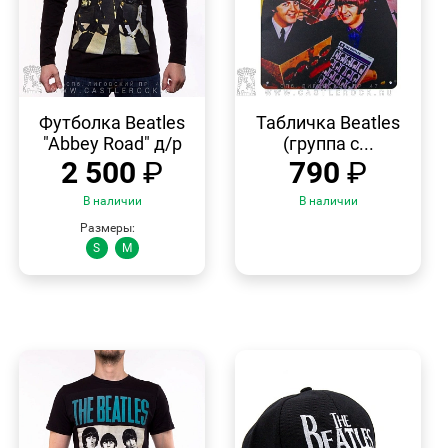
БЫСТРЫЙ
БЫСТРЫЙ
ПРОСМОТР
ПРОСМОТР
Футболка Beatles
Табличка Beatles
"Abbey Road" д/р
(группа с...
2 500
₽
790
₽
В наличии
В наличии
Размеры:
S
M