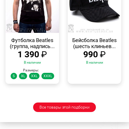
БЫСТРЫЙ
БЫСТРЫЙ
ПРОСМОТР
ПРОСМОТР
Футболка Beatles
Бейсболка Beatles
(группа, надпись...
(шесть клиньев...
1 390
₽
990
₽
В наличии
В наличии
Размеры:
S
XL
XXL
XXXL
Все товары этой подборки