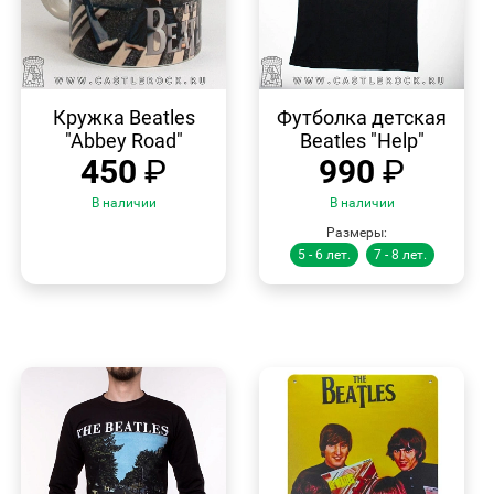
БЫСТРЫЙ
БЫСТРЫЙ
ПРОСМОТР
ПРОСМОТР
Кружка Beatles
Футболка детская
"Abbey Road"
Beatles "Help"
450
₽
990
₽
В наличии
В наличии
Размеры:
5 - 6 лет.
7 - 8 лет.