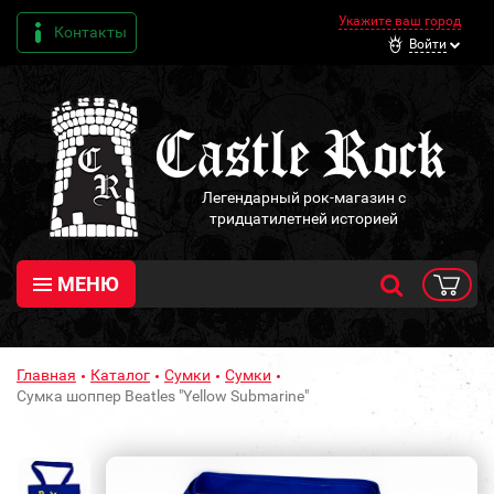
Укажите ваш город
Контакты
Войти
Легендарный рок-магазин с
тридцатилетней историей
МЕНЮ
Главная
Каталог
Сумки
Сумки
Сумка шоппер Beatles "Yellow Submarine"