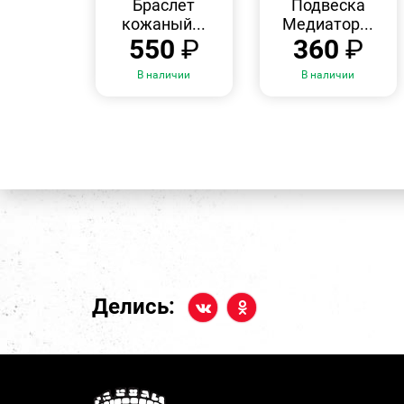
Браслет
Подвеска
кожаный...
Медиатор...
550
₽
360
₽
В наличии
В наличии
Делись: