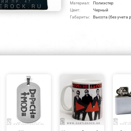
Материал:
Полиэстер
Цвет:
Черный
Габариты:
Высота (без учета р
БЫСТРЫЙ
БЫСТРЫЙ
ПРОСМОТР
ПРОСМОТР