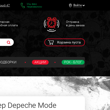
Мы вам
Войти
ский 47
перезвоним
пасная
Отправка
обная оплата
в день заказа
Корзина пуста
ПОДБОРКИ
АКЦИИ
РОК - БЛОГ
ер Depeche Mode