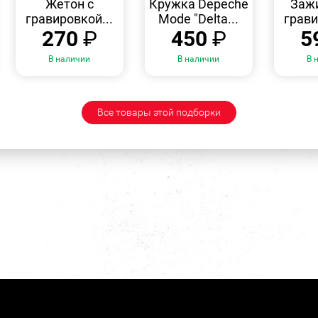
Жетон с
Кружка Depeche
Зажи
гравировкой...
Mode "Delta...
грави
270
₽
450
₽
5
В наличии
В наличии
В 
Все товары этой подборки