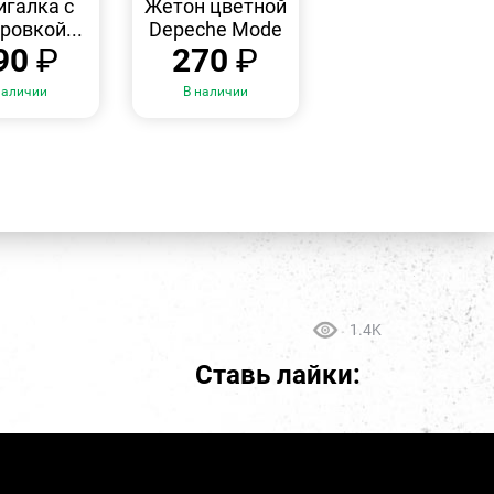
галка с
Жетон цветной
ровкой...
Depeche Mode
90
₽
270
₽
наличии
В наличии
1.4K
Ставь лайки: