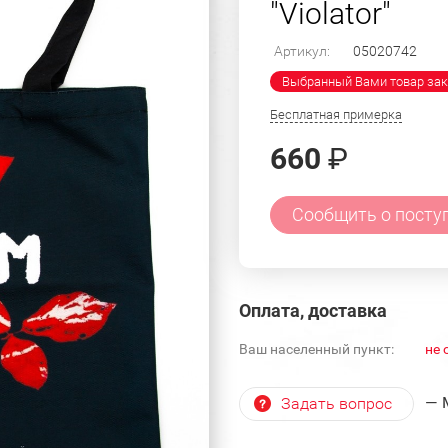
"Violator"
Артикул:
05020742
Выбранный Вами товар зак
Бесплатная примерка
660
₽
Сообщить о посту
Оплата, доставка
Ваш населенный пункт:
не 
— 
Задать вопрос