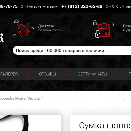
38-78-75
+7 (812) 322-65-68
-
Интернет-магазин
-
Спб. Лигов
Доставка
Безо
по всей России
и уд
ГАЛЕРЕЯ
ОТЗЫВЫ
СЕРТИФИКАТЫ
epeche Mode "Violator"
Сумка шопп