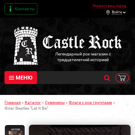
Укажите ваш город
Контакты
Войти
Легендарный рок-магазин с
тридцатилетней историей
МЕНЮ
Главная
Каталог
Сувениры
Флаги с рок группами
Флаг Beatles "Let It Be"