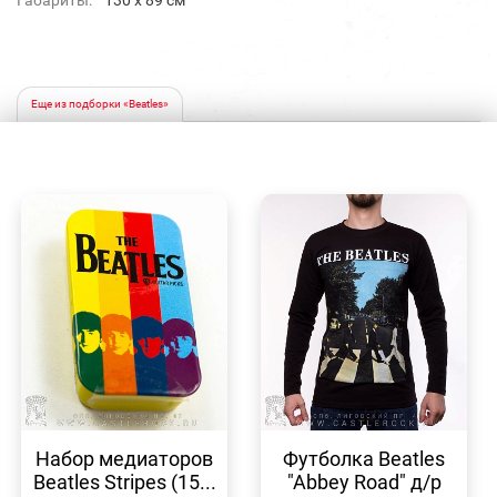
Габариты:
130 x 89 см
Еще из подборки «Beatles»
БЫСТРЫЙ
БЫСТРЫЙ
ПРОСМОТР
ПРОСМОТР
Набор медиаторов
Футболка Beatles
Beatles Stripes (15...
"Abbey Road" д/р