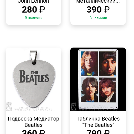
John Lennon
металлический...
280
₽
390
₽
В наличии
В наличии
БЫСТРЫЙ
БЫСТРЫЙ
ПРОСМОТР
ПРОСМОТР
Подвеска Медиатор
Табличка Beatles
Beatles
"The Beatles"
360
₽
790
₽