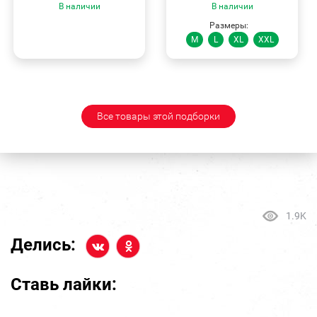
В наличии
В наличии
Размеры:
M
L
XL
XXL
Все товары этой подборки
1.9K
Делись:
Ставь лайки: