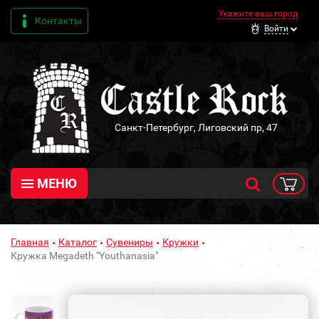
Укажите ваш город
Контакты
Войти
Санкт-Петербург, Лиговский пр, 47
МЕНЮ
Главная
Каталог
Сувениры
Кружки
Кружка Megadeth "Youthanasia"