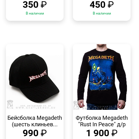
350
₽
450
₽
В наличии
В наличии
БЫСТРЫЙ
БЫСТРЫЙ
ПРОСМОТР
ПРОСМОТР
Бейсболка Megadeth
Футболка Megadeth
(шесть клиньев...
"Rust In Peace" д/р
990
₽
1 900
₽