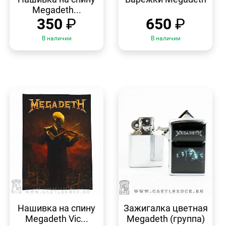
Megadeth...
350
₽
650
₽
В наличии
В наличии
БЫСТРЫЙ
БЫСТРЫЙ
ПРОСМОТР
ПРОСМОТР
Нашивка на спину
Зажигалка цветная
Megadeth Vic...
Megadeth (группа)