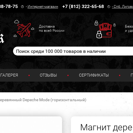
38-78-75
+7 (812) 322-65-68
-
Интернет-магазин
-
Спб. Лигов
Доставка
Безо
по всей России
и уд
ГАЛЕРЕЯ
ОТЗЫВЫ
СЕРТИФИКАТЫ
еревянный Depeche Mode (горизонтальный)
Магнит дер