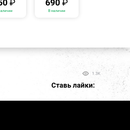
50
₽
690
₽
наличии
В наличии
1.3K
Ставь лайки: