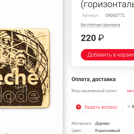
(горизонтал
Артикул:
09060772
Бесплатная примерка
220
₽
Добавить в корзи
Оплата, доставка
Ваш населенный пункт:
не 
— 
Задать вопрос
Материал:
Дерево
Цвет:
Коричневый