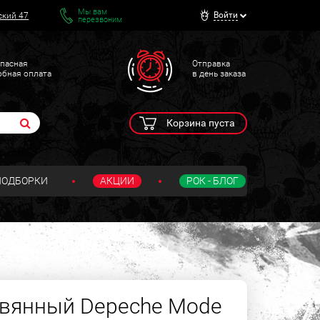
Мы вам
Войти
ский 47
перезвоним
пасная
Отправка
обная оплата
в день заказа
Корзина пуста
ПОДБОРКИ
АКЦИИ
РОК - БЛОГ
евянный Depeche Mode