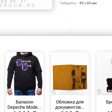
Габариты:
85 х 60 мм.
БЫСТРЫЙ
БЫСТРЫЙ
ПРОСМОТР
ПРОСМОТР
Балахон
Обложка для
Бр
Depeche Mode...
документов...