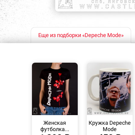
Еще из подборки «Depeche Mode»
БЫСТРЫЙ
БЫСТРЫЙ
ПРОСМОТР
ПРОСМОТР
Женская
Кружка Depeche
футболка...
Mode