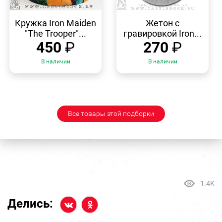
БЫСТРЫЙ
БЫСТРЫЙ
ПРОСМОТР
ПРОСМОТР
Кружка Iron Maiden
Жетон с
"The Trooper"...
гравировкой Iron...
450
₽
270
₽
В наличии
В наличии
Все товары этой подборки
1.4K
Делись: