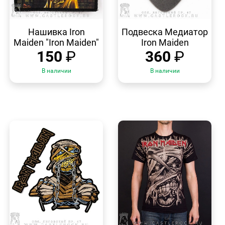
БЫСТРЫЙ
БЫСТРЫЙ
ПРОСМОТР
ПРОСМОТР
Нашивка Iron
Подвеска Медиатор
Maiden "Iron Maiden"
Iron Maiden
150
₽
360
₽
В наличии
В наличии