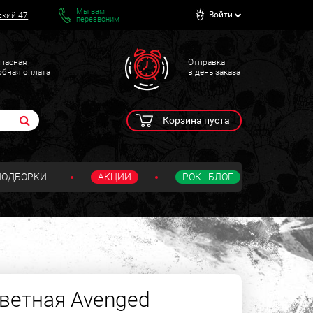
Мы вам
Войти
ский 47
перезвоним
пасная
Отправка
обная оплата
в день заказа
Корзина пуста
ПОДБОРКИ
АКЦИИ
РОК - БЛОГ
ветная Avenged