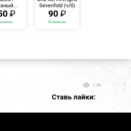
аный...
Sevenfold (ч/б)
50
₽
90
₽
наличии
В наличии
1.5K
Ставь лайки: