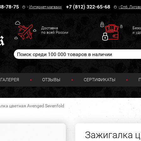
38-78-75
+7 (812) 322-65-68
-
Интернет-магазин
-
Спб. Лигов
Доставка
Безо
по всей России
и уд
ГАЛЕРЕЯ
ОТЗЫВЫ
СЕРТИФИКАТЫ
лка цветная Avenged Sevenfold
Зажигалка ц