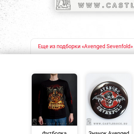
Еще из подборки «Avenged Sevenfold»
БЫСТРЫЙ
БЫСТРЫЙ
ПРОСМОТР
ПРОСМОТР
Футболка
Значок Avenged