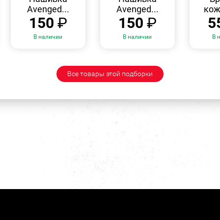
Avenged...
Avenged...
кож
150
₽
150
₽
5
В наличии
В наличии
В 
Все товары этой подборки