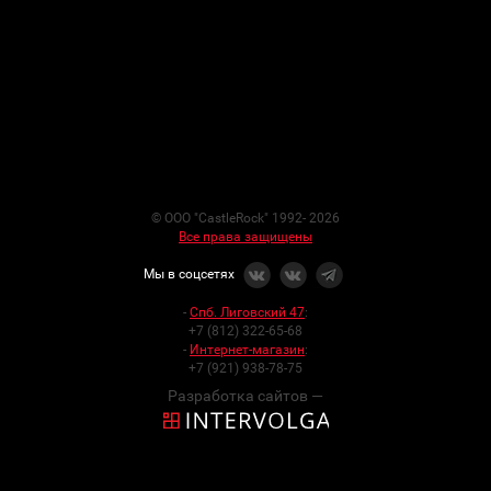
© ООО "CastleRock" 1992- 2026
Все права защищены
Мы в соцсетях
-
Спб. Лиговский 47
:
+7 (812) 322-65-68
-
Интернет-магазин
:
+7 (921) 938-78-75
Разработка сайтов —
Мы используем cookies, чтобы вам было удобно работать с сайтом
x