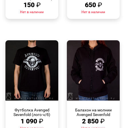
150
₽
650
₽
Нет в наличии
Нет в наличии
БЫСТРЫЙ
БЫСТРЫЙ
ПРОСМОТР
ПРОСМОТР
Футболка Avenged
Балахон на молнии
Sevenfold (лого ч/б)
Avenged Sevenfold
1 090
₽
2 850
₽