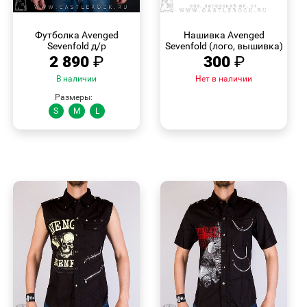
БЫСТРЫЙ
БЫСТРЫЙ
ПРОСМОТР
ПРОСМОТР
Футболка Avenged
Нашивка Avenged
Sevenfold д/р
Sevenfold (лого, вышивка)
2 890
₽
300
₽
В наличии
Нет в наличии
Размеры:
S
M
L