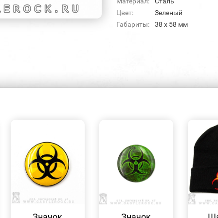
Материал:
Сталь
Цвет:
Зеленый
Габариты:
38 х 58 мм
БЫСТРЫЙ
БЫСТРЫЙ
ПРОСМОТР
ПРОСМОТР
Значок
Значок
Ша