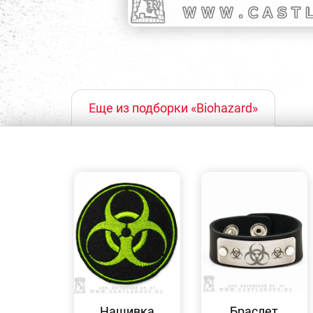
Еще из подборки «Biohazard»
БЫСТРЫЙ
БЫСТРЫЙ
ПРОСМОТР
ПРОСМОТР
Нашивка
Браслет