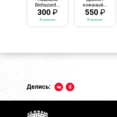
Biohazard...
кожаный...
300
₽
550
₽
В наличии
В наличии
Делись: