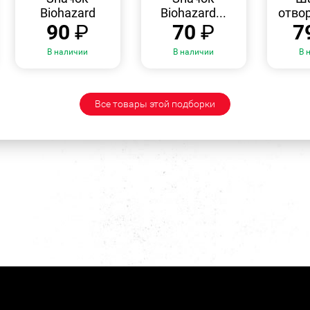
Biohazard
Biohazard...
отвор
90
₽
70
₽
7
В наличии
В наличии
В 
Все товары этой подборки