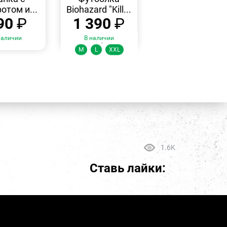
отом и...
Biohazard "Kill...
90
₽
1 390
₽
наличии
В наличии
Размеры:
M
L
XXL
1.6K
Ставь лайки: