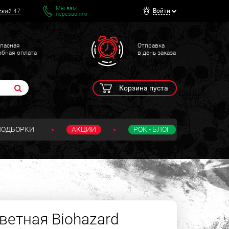
Мы вам
Войти
ский 47
перезвоним
пасная
Отправка
обная оплата
в день заказа
Корзина пуста
ПОДБОРКИ
АКЦИИ
РОК - БЛОГ
ветная Biohazard