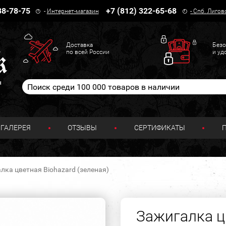
38-78-75
+7 (812) 322-65-68
-
Интернет-магазин
-
Спб. Лигов
Доставка
Безо
по всей России
и уд
н
ГАЛЕРЕЯ
ОТЗЫВЫ
СЕРТИФИКАТЫ
лка цветная Biohazard (зеленая)
Зажигалка ц