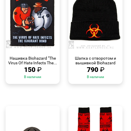
БЫСТРЫЙ
БЫСТРЫЙ
ПРОСМОТР
ПРОСМОТР
Нашивка Biohazard "The
Шапка с отворотом и
Virus Of Hate Infects The...
вышивкой Biohazard
150
₽
790
₽
В наличии
В наличии