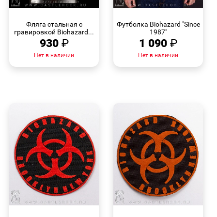
БЫСТРЫЙ
БЫСТРЫЙ
ПРОСМОТР
ПРОСМОТР
Фляга стальная с
Футболка Biohazard "Since
гравировкой Biohazard...
1987"
930
₽
1 090
₽
Нет в наличии
Нет в наличии
БЫСТРЫЙ
БЫСТРЫЙ
ПРОСМОТР
ПРОСМОТР