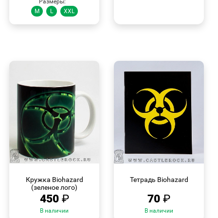
Размеры:
M
L
XXL
БЫСТРЫЙ
БЫСТРЫЙ
ПРОСМОТР
ПРОСМОТР
Кружка Biohazard
Тетрадь Biohazard
(зеленое лого)
450
₽
70
₽
В наличии
В наличии