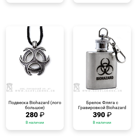
БЫСТРЫЙ
БЫСТРЫЙ
ПРОСМОТР
ПРОСМОТР
Подвеска Biohazard (лого
Брелок Фляга с
большое)
Гравировкой Biohazard
280
₽
390
₽
В наличии
В наличии