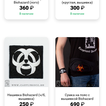
Biohazard (лого)
(круглая, вышивка)
360
₽
300
₽
В наличии
В наличии
БЫСТРЫЙ
БЫСТРЫЙ
ПРОСМОТР
ПРОСМОТР
Нашивка Biohazard (ч/б,
Сумка на пояс с
вышивка)
вышивкой Biohazard
250
₽
690
₽