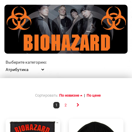
Выберите категорию:
Сортировать:
По новизне
|
По цене
1
2