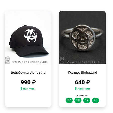
БЫСТРЫЙ
БЫСТРЫЙ
ПРОСМОТР
ПРОСМОТР
Бейсболка Biohazard
Кольцо Biohazard
990
₽
640
₽
В наличии
В наличии
Размеры:
17
18
19
20