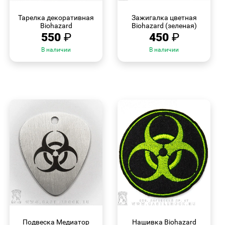
БЫСТРЫЙ
БЫСТРЫЙ
ПРОСМОТР
ПРОСМОТР
Тарелка декоративная
Зажигалка цветная
Biohazard
Biohazard (зеленая)
550
₽
450
₽
В наличии
В наличии
БЫСТРЫЙ
БЫСТРЫЙ
ПРОСМОТР
ПРОСМОТР
Подвеска Медиатор
Нашивка Biohazard