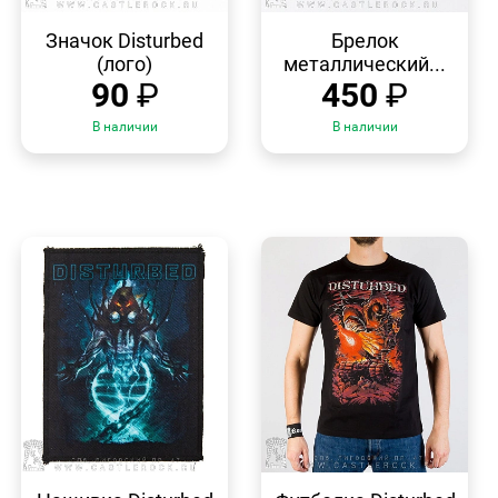
БЫСТРЫЙ
БЫСТРЫЙ
ПРОСМОТР
ПРОСМОТР
Значок Disturbed
Брелок
(лого)
металлический...
90
₽
450
₽
В наличии
В наличии
БЫСТРЫЙ
БЫСТРЫЙ
ПРОСМОТР
ПРОСМОТР