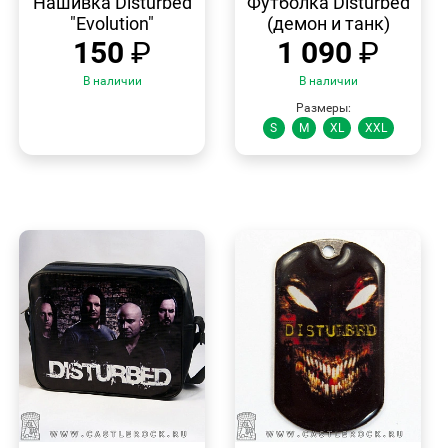
Нашивка Disturbed
Футболка Disturbed
"Evolution"
(демон и танк)
150
₽
1 090
₽
В наличии
В наличии
Размеры:
S
M
XL
XXL