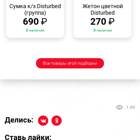
БЫСТРЫЙ
БЫСТРЫЙ
ПРОСМОТР
ПРОСМОТР
Сумка к/з Disturbed
Жетон цветной
(группа)
Disturbed
690
₽
270
₽
В наличии
В наличии
Все товары этой подборки
1.6K
Делись:
Ставь лайки: