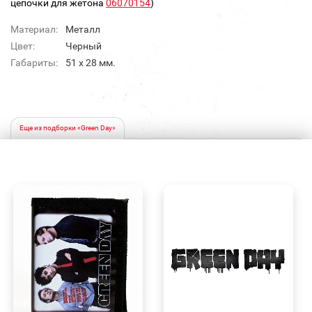
цепочки для жетона
06070154
)
Материал:
Металл
Цвет:
Черный
Габариты:
51 х 28 мм.
Еще из подборки «Green Day»