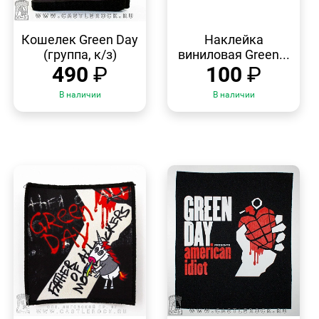
БЫСТРЫЙ
БЫСТРЫЙ
ПРОСМОТР
ПРОСМОТР
Кошелек Green Day
Наклейка
(группа, к/з)
виниловая Green...
490
₽
100
₽
В наличии
В наличии