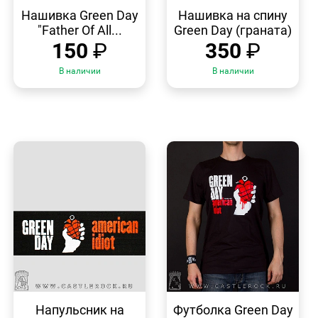
БЫСТРЫЙ
БЫСТРЫЙ
ПРОСМОТР
ПРОСМОТР
Нашивка Green Day
Нашивка на спину
"Father Of All...
Green Day (граната)
150
₽
350
₽
В наличии
В наличии
БЫСТРЫЙ
БЫСТРЫЙ
ПРОСМОТР
ПРОСМОТР
Напульсник на
Футболка Green Day