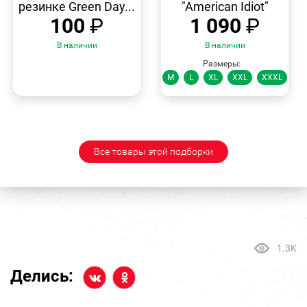
резинке Green Day...
"American Idiot"
100
₽
1 090
₽
В наличии
В наличии
Размеры:
M
L
XL
XXL
XXXL
Все товары этой подборки
1.3K
Делись: