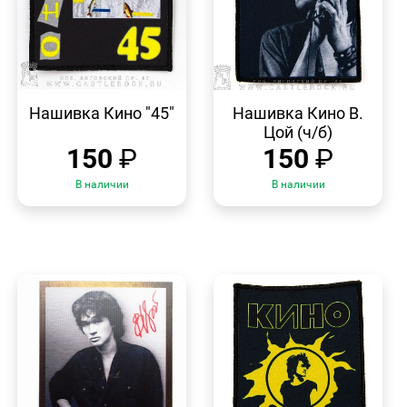
БЫСТРЫЙ
БЫСТРЫЙ
ПРОСМОТР
ПРОСМОТР
Нашивка Кино "45"
Нашивка Кино В.
Цой (ч/б)
150
₽
150
₽
В наличии
В наличии