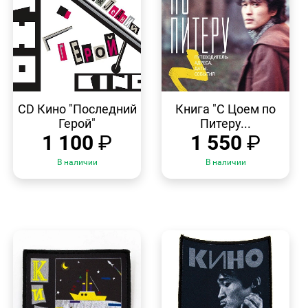
БЫСТРЫЙ
БЫСТРЫЙ
ПРОСМОТР
ПРОСМОТР
CD Кино "Последний
Книга "С Цоем по
Герой"
Питеру...
1 100
₽
1 550
₽
В наличии
В наличии