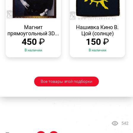
БЫСТРЫЙ
БЫСТРЫЙ
ПРОСМОТР
ПРОСМОТР
Магнит
Нашивка Кино В.
прямоугольный 3D...
Цой (солнце)
450
₽
150
₽
В наличии
В наличии
Все товары этой подборки
542