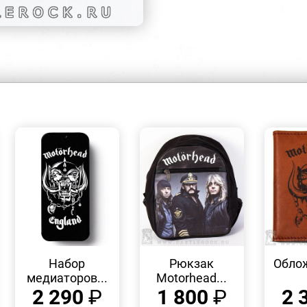
БЫСТРЫЙ
БЫСТРЫЙ
ПРОСМОТР
ПРОСМОТР
Набор
Рюкзак
Облож
медиаторов...
Motorhead...
2 290
₽
1 800
₽
2 