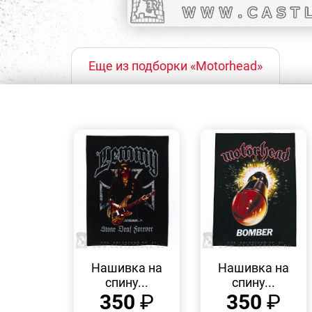
Еще из подборки «Motorhead»
БЫСТРЫЙ
БЫСТРЫЙ
ПРОСМОТР
ПРОСМОТР
Нашивка на
Нашивка на
спину...
спину...
350
₽
350
₽