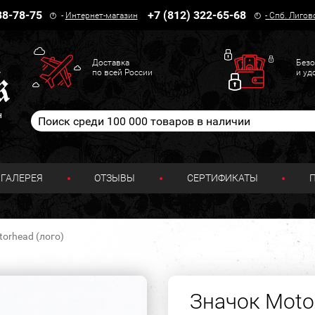
38-78-75
+7 (812) 322-65-68
-
Интернет-магазин
-
Спб. Лигов
Доставка
Безо
по всей России
и уд
н
ГАЛЕРЕЯ
ОТЗЫВЫ
СЕРТИФИКАТЫ
orhead (лого)
Значок Moto