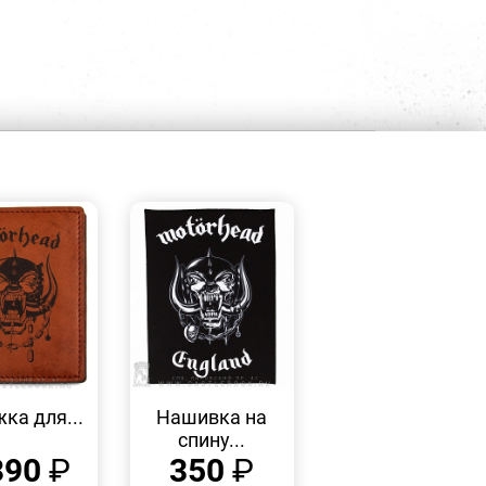
БЫСТРЫЙ
БЫСТРЫЙ
ПРОСМОТР
ПРОСМОТР
ка для...
Нашивка на
спину...
390
₽
350
₽