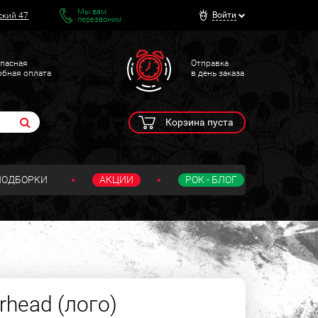
Мы вам
Войти
ский 47
перезвоним
пасная
Отправка
обная оплата
в день заказа
Корзина пуста
ПОДБОРКИ
АКЦИИ
РОК - БЛОГ
rhead (лого)