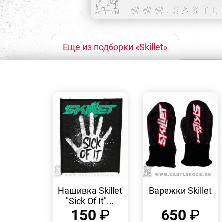
Еще из подборки «Skillet»
БЫСТРЫЙ
БЫСТРЫЙ
ПРОСМОТР
ПРОСМОТР
Нашивка Skillet
Варежки Skillet
"Sick Of It"...
150
₽
650
₽