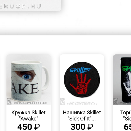
БЫСТРЫЙ
БЫСТРЫЙ
ПРОСМОТР
ПРОСМОТР
Кружка Skillet
Нашивка Skillet
Торб
"Awake"
"Sick Of It"...
"Sic
450
₽
300
₽
6