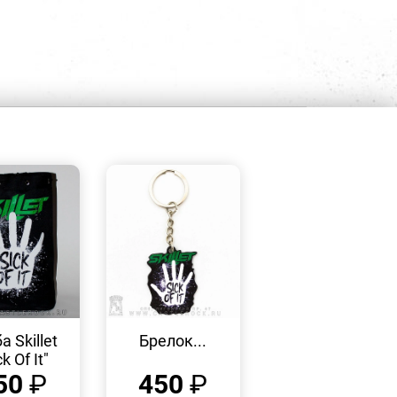
БЫСТРЫЙ
БЫСТРЫЙ
ПРОСМОТР
ПРОСМОТР
а Skillet
Брелок...
k Of It"
50
₽
450
₽