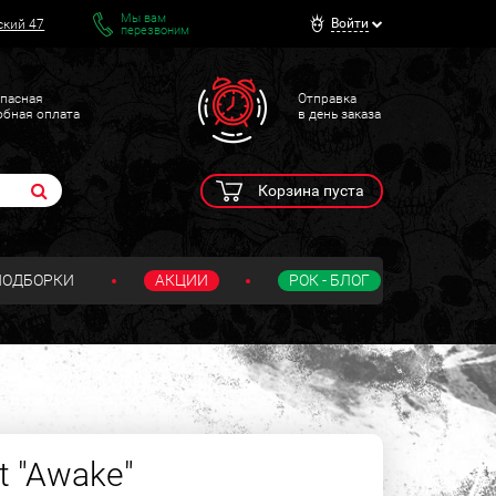
Мы вам
Войти
ский 47
перезвоним
пасная
Отправка
обная оплата
в день заказа
Корзина пуста
ПОДБОРКИ
АКЦИИ
РОК - БЛОГ
t "Awake"