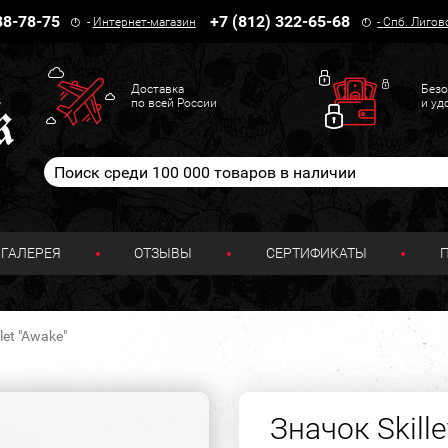
38-78-75
+7 (812) 322-65-68
-
Интернет-магазин
-
Спб. Лигов
Доставка
Безо
по всей России
и уд
ГАЛЕРЕЯ
ОТЗЫВЫ
СЕРТИФИКАТЫ
let "Awake"
Значок Skille