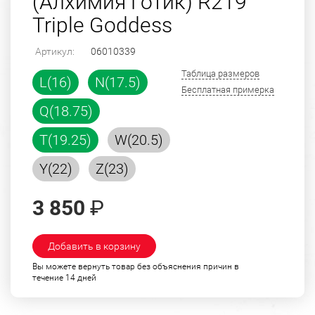
(Алхимия Готик) R219
Triple Goddess
Артикул:
06010339
Таблица размеров
L(16)
N(17.5)
Бесплатная примерка
Q(18.75)
T(19.25)
W(20.5)
Y(22)
Z(23)
3 850
₽
Добавить в корзину
Вы можете вернуть товар без объяснения причин в
течение 14 дней