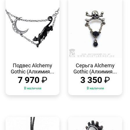
БЫСТРЫЙ
БЫСТРЫЙ
ПРОСМОТР
ПРОСМОТР
Подвес Alchemy
Серьга Alchemy
Gothic (Алхимия...
Gothic (Алхимия...
7 970
₽
3 350
₽
В наличии
В наличии