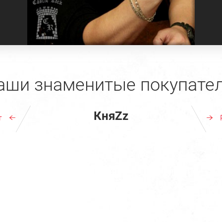
аши знаменитые покупател
КняZz
т