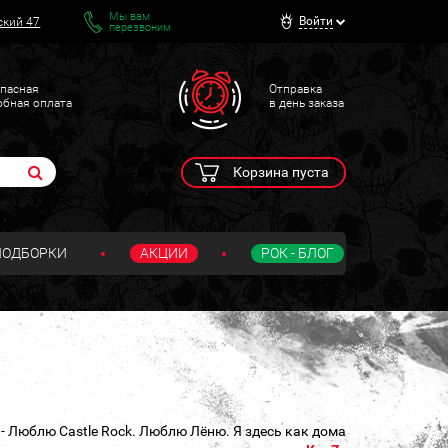
Мы вам
Войти
ский 47
перезвоним
пасная
Отправка
обная оплата
в день заказа
Корзина пуста
ПОДБОРКИ
АКЦИИ
РОК - БЛОГ
- Люблю Castle Rock. Люблю Лёню. Я здесь как дома