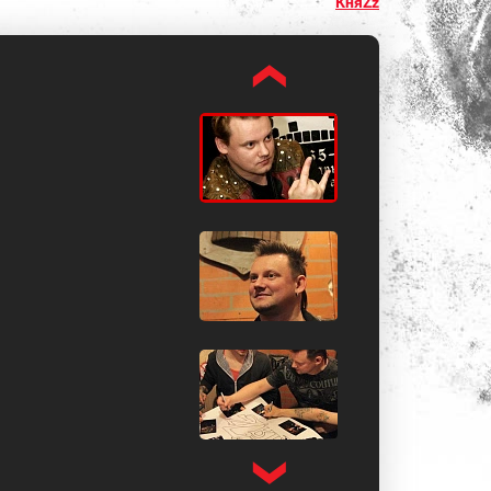
КняZz