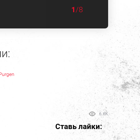
1
/8
и:
Purgen
6.6K
Ставь лайки: