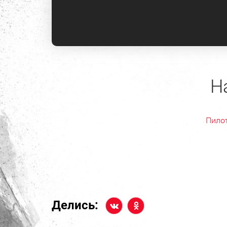
Н
Пило
Делись: