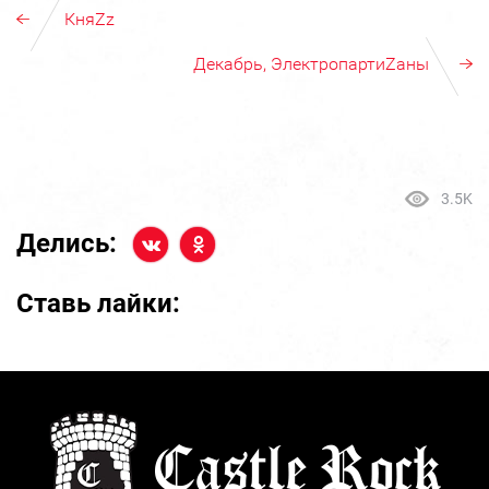
КняZz
Декабрь, ЭлектропартиZаны
3.5K
Делись:
Ставь лайки: