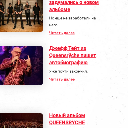
задумались о новом
альбоме
Но еще не заработали на
него.
Читать далее
Джефф Тейт из
Queensrÿche пишет
автобиографию
Уже почти закончил.
Читать далее
Новый альбом
QUEENSRŸCHE