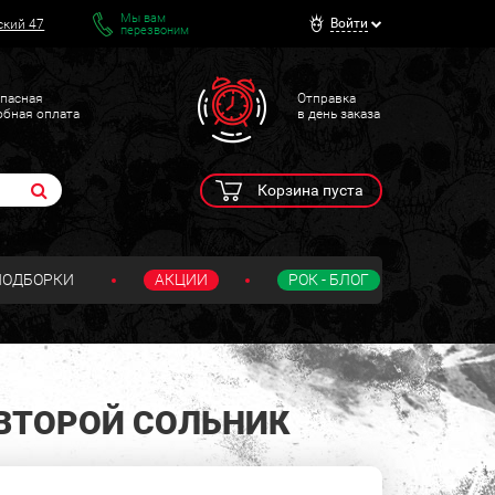
Мы вам
Войти
ский 47
перезвоним
пасная
Отправка
обная оплата
в день заказа
Корзина пуста
ПОДБОРКИ
АКЦИИ
РОК - БЛОГ
ВТОРОЙ СОЛЬНИК