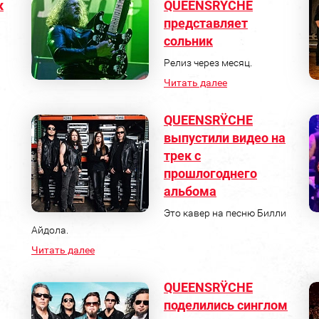
к
QUEENSRŸCHE
представляет
сольник
Релиз через месяц.
Читать далее
QUEENSRŸCHE
выпустили видео на
трек с
прошлогоднего
альбома
Это кавер на песню Билли
Айдола.
Читать далее
QUEENSRŸCHE
поделились синглом