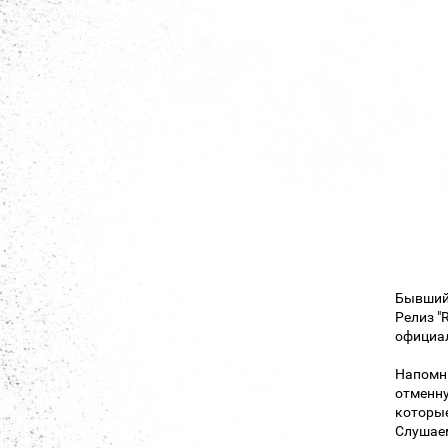
Бывший
Релиз "
официал
Напомню
отменну
которые
Слушаем