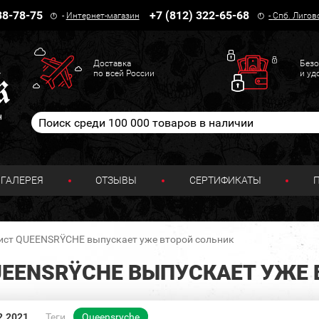
38-78-75
+7 (812) 322-65-68
-
Интернет-магазин
-
Спб. Лигов
Доставка
Безо
по всей России
и уд
н
ГАЛЕРЕЯ
ОТЗЫВЫ
СЕРТИФИКАТЫ
ст QUEENSRŸCHE выпускает уже второй сольник
EENSRŸCHE ВЫПУСКАЕТ УЖЕ 
2.2021
Теги
Queensryche