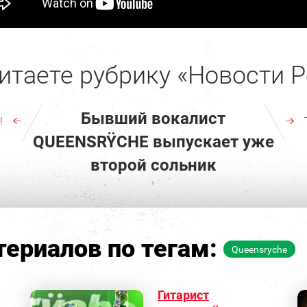
итаете рубрику «Новости Р
Бывший вокалист
!
QUEENSRŸCHE выпускает уже
второй сольник
ериалов по тегам:
Queensryche
Гитарист