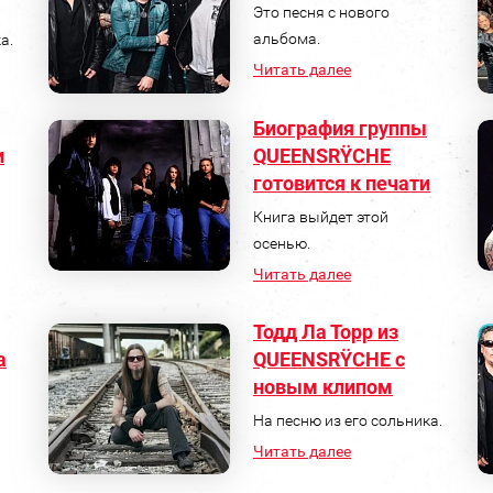
Это песня с нового
альбома.
а.
Читать далее
Биография группы
и
QUEENSRŸCHE
готовится к печати
Книга выйдет этой
осенью.
Читать далее
Тодд Ла Торр из
а
QUEENSRŸCHE с
новым клипом
На песню из его сольника.
Читать далее