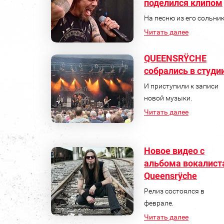
поделился клипом
На песню из его сольник
Читать далее
QUEENSRŸCHE
собрались в студи
И приступили к записи
новой музыки.
Читать далее
Новое видео с
альбома вокалист
Queensrÿche
Релиз состоялся в
феврале.
Читать далее