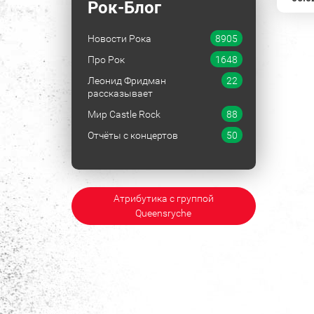
Рок-Блог
Новости Рока
8905
Про Рок
1648
Леонид Фридман
22
рассказывает
Мир Castle Rock
88
Отчёты с концертов
50
Атрибутика с группой
Queensryche