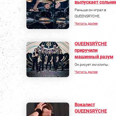
выпускает сольни
Раньше он играл в
QUEENSRŸCHE.
Читать далее
QUEENSRŸCHE
приручили
машинный разум
Он рисует им клипы.
Читать далее
Вокалист
QUEENSRŸCHE