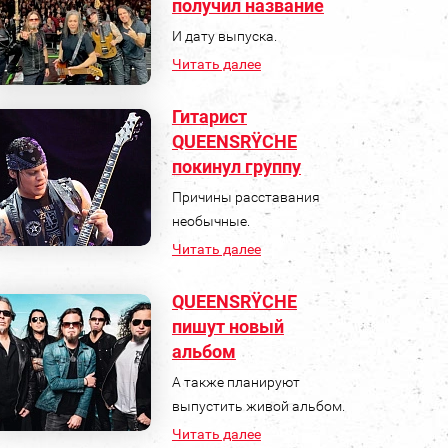
получил название
И дату выпуска.
Читать далее
Гитарист
QUEENSRŸCHE
покинул группу
Причины расставания
необычные.
Читать далее
QUEENSRŸCHE
пишут новый
альбом
А также планируют
выпустить живой альбом.
Читать далее