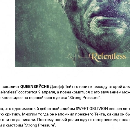
 вокалист
QUEENSRŸCHE
Джефф Тейт готовит к выходу второй ал
Relentless" состоится 9 апреля, а познакомиться с его звучанием м
ьное видео на первый сингл диска "Strong Pressure".
, что одноименный дебютный альбом SWEET OBLIVION вышел летом
ю критику. Многим тогда он напомнил прежнего Тейта, каким он был
 они тогда писали. Поэтому новый релиз ждут с нетерпением, полагая
 и смотрим "Strong Pressure".