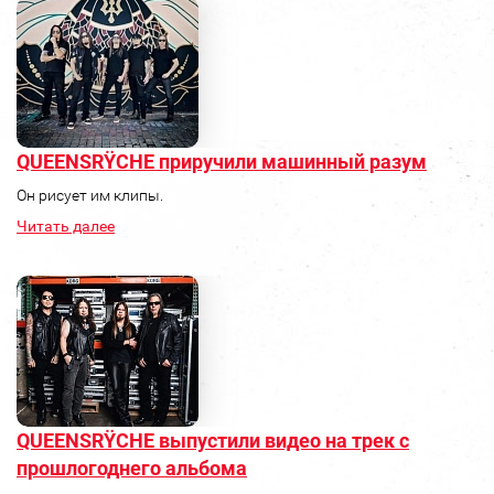
QUEENSRŸCHE приручили машинный разум
Он рисует им клипы.
Читать далее
QUEENSRŸCHE выпустили видео на трек с
прошлогоднего альбома