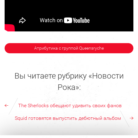
Атрибутика с группой Queensryche
Вы читаете рубрику «Новости
Рока»:
The Sherlocks обещают удивить своих фанов
Squid готовятся выпустить дебютный альбом