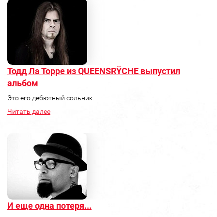
Тодд Ла Торре из QUEENSRŸCHE выпустил
альбом
Это его дебютный сольник.
Читать далее
И еще одна потеря...