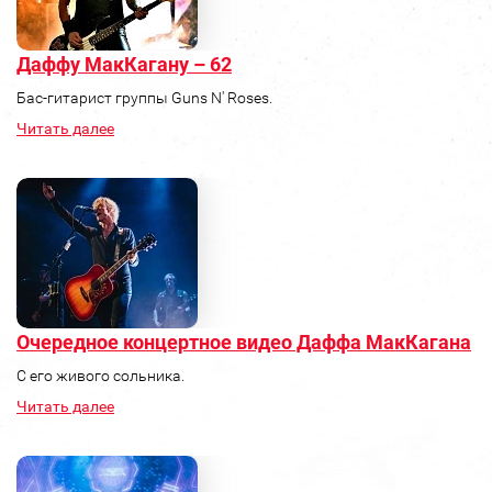
Даффу МакКагану – 62
Бас-гитарист группы Guns N' Roses.
Читать далее
Очередное концертное видео Даффа МакКагана
C его живого сольника.
Читать далее