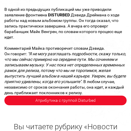
В одной из предыдущих публикаций мы уже приводили
заявление фронтмена
DISTURBED
Дэвида Дреймана о ходе
работы над новым альбомом группы. Он тогда сказал, что
запись практически завершена. А вчера его опроверг
барабанщик Майк Венгрен, по словам которого процесс еще
идет.
Комментарий Майка противоречит словам Дэвида.
Он говорит:
"Я не могу разглашать подробности, скажу только,
что мы сейчас примерно на середине пути. Мы сочиняем и
записываем музыку. У нас пока нет определенных временных
рамок для релиза, потому что мы не торопимся, желая
выпустить лучший альбом в нашей карьере. Уверен, вы будете
приятно удивлены, когда его услышите".
В любом случае,
независимо от сроков окончания работы, она идет, и каждый
день приближает поклонников к релизу.
Атрибутика с группой Disturbed
Вы читаете рубрику «Новости