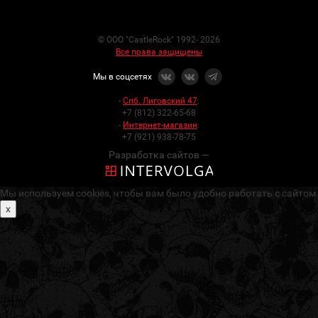
© ООО "CastleRock" 1992- 2026
Все права защищены
Мы в соцсетях
-
Спб. Лиговский 47
:
+7 (812) 322-65-68
-
Интернет-магазин
:
+7 (921) 938-78-75
Разработка сайтов —
Мы используем cookies, чтобы вам было удобно работать с сайтом
x