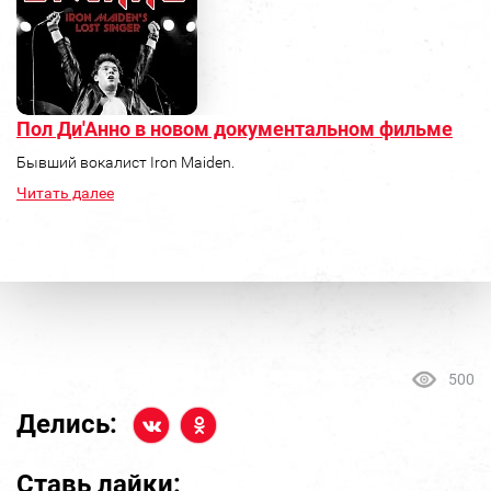
Пол Ди'Анно в новом документальном фильме
Бывший вокалист Iron Maiden.
Читать далее
500
Делись:
Ставь лайки: