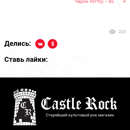
Чарли Уоттсу – 85
223
Делись:
Ставь лайки:
Старейший культовый рок магазин