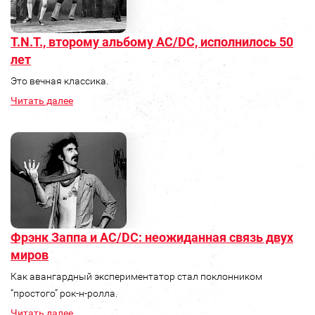
T.N.T., второму альбому AC/DC, исполнилось 50
лет
Это вечная классика.
Читать далее
Фрэнк Заппа и AC/DC: неожиданная связь двух
миров
Как авангардный экспериментатор стал поклонником
“простого” рок‑н‑ролла.
Читать далее