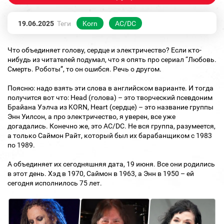
19.06.2025
Теги
Korn
AC/DC
Что объединяет голову, сердце и электричество? Если кто-
нибудь из читателей подумал, что я опять про сериал “Любовь.
Смерть. Роботы”, то он ошибся. Речь о другом.
Поясню: надо взять эти слова в английском варианте. И тогда
получится вот что: Head (голова) – это творческий псевдоним
Брайана Уэлча из KORN, Heart (сердце) – это название группы
Энн Уилсон, а про электричество, я уверен, все уже
догадались. Конечно же, это AC/DC. Не вся группа, разумеется,
а только Саймон Райт, который был их барабанщиком с 1983
по 1989.
А объединяет их сегодняшняя дата, 19 июня. Все они родились
в этот день. Хэд в 1970, Саймон в 1963, а Энн в 1950 – ей
сегодня исполнилось 75 лет.