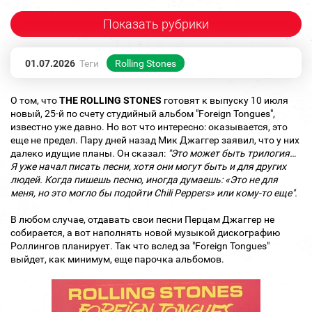
Показать рубрики
01.07.2026
Теги
Rolling Stones
О том, что
THE ROLLING STONES
готовят к выпуску 10 июля
новый, 25‑й по счету студийный альбом "Foreign Tongues",
известно уже давно. Но вот что интересно: оказывается, это
еще не предел. Пару дней назад Мик Джаггер заявил, что у них
далеко идущие планы. Он сказал:
"Это может быть трилогия…
Я уже начал писать песни, хотя они могут быть и для других
людей. Когда пишешь песню, иногда думаешь: «Это не для
меня, но это могло бы подойти Chili Peppers» или кому-то еще".
В любом случае, отдавать свои песни Перцам Джаггер не
собирается, а вот наполнять новой музыкой дискографию
Роллингов планирует. Так что вслед за "Foreign Tongues"
выйдет, как минимум, еще парочка альбомов.