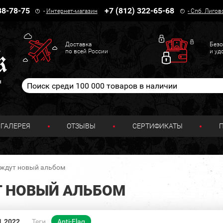
38-78-75
+7 (812) 322-65-68
-
Интернет-магазин
-
Спб. Лигов
Доставка
Безо
по всей России
и уд
н
ГАЛЕРЕЯ
ОТЗЫВЫ
СЕРТИФИКАТЫ
g ждут новый альбом
Т НОВЫЙ АЛЬБОМ
1.2022
Теги
Anti-Flag