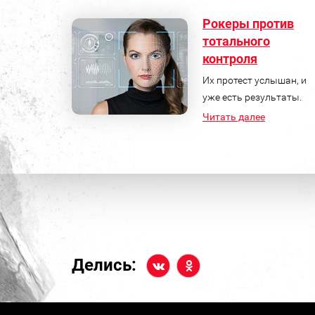
Рокеры против
тотального
контроля
Их протест услышан, и
уже есть результаты.
Читать далее
Делись: