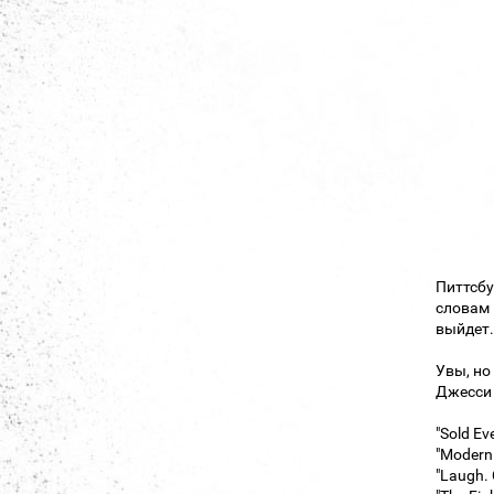
Питтсбу
словам 
выйдет
Увы, но
Джесси Л
"Sold Ev
"Modern
"Laugh. C