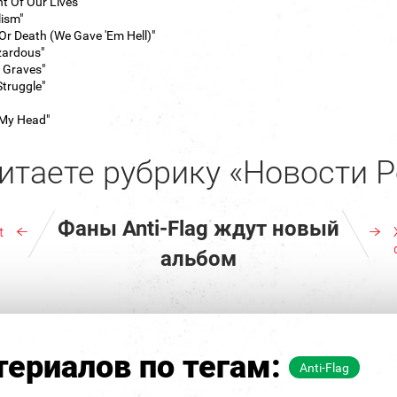
ht Of Our Lives"
lism"
 Or Death (We Gave 'Em Hell)"
zardous"
 Graves"
Struggle"
n My Head"
итаете рубрику «Новости Р
Фаны Anti-Flag ждут новый
t
альбом
ериалов по тегам:
Anti-Flag