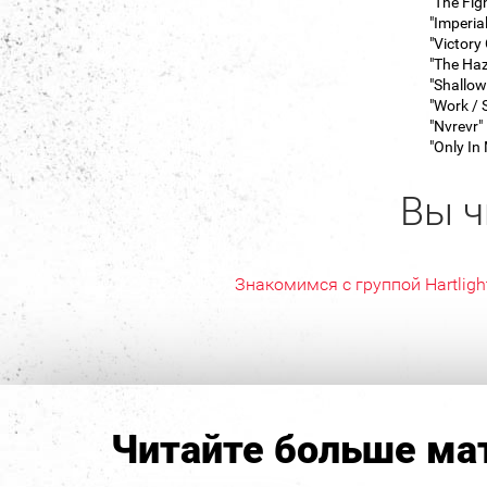
"The Fig
"Imperia
"Victory
"The Ha
"Shallow
"Work / 
"Nvrevr"
"Only I
Вы ч
Знакомимся с группой Hartligh
Читайте больше мат