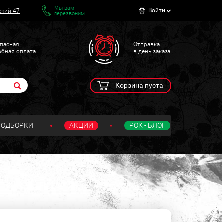
Мы вам
Войти
ский 47
перезвоним
пасная
Отправка
обная оплата
в день заказа
Корзина пуста
ПОДБОРКИ
АКЦИИ
РОК - БЛОГ