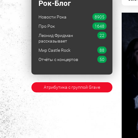
Рок-Блог
Новости Рока
8905
Про Рок
1648
Леонид Фридман
22
рассказывает
Мир Castle Rock
88
Отчёты с концертов
50
Атрибутика с группой Grave