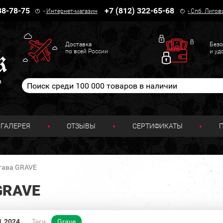
38-78-75
+7 (812) 322-65-68
-
Интернет-магазин
-
Спб. Лигов
Доставка
Безо
по всей России
и уд
н
ГАЛЕРЕЯ
ОТЗЫВЫ
СЕРТИФИКАТЫ
тава GRAVE
GRAVE
1.2024
Теги
Grave