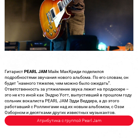
Гитарист
PEARL JAM
Майк МакКриди поделился
подробностями звучания нового альбома. По его словам, он
будет “намного тяжелее, чем можно было ожидать”.
Ответственность за утяжеление звука лежит на продюсере –
это не кто иной как Эндрю Уотт, выпустивший в прошлом году
сольник вокалиста PEARL JAM Эдди Веддера, а до этого
работавший с Роллингами над их новым альбомом, с Оззи
Озборном и десятками других известных музыкантов.
Атрибутика с группой Pearl Jam