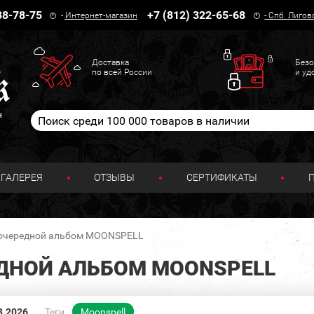
38-78-75
+7 (812) 322-65-68
-
Интернет-магазин
-
Спб. Лигов
Доставка
Безо
по всей России
и уд
н
ГАЛЕРЕЯ
ОТЗЫВЫ
СЕРТИФИКАТЫ
 очередной альбом MOONSPELL
ДНОЙ АЛЬБОМ MOONSPELL
3.2026
Теги
Moonspell