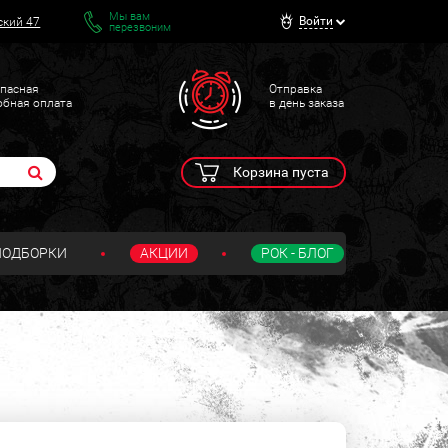
Мы вам
Войти
ский 47
перезвоним
пасная
Отправка
обная оплата
в день заказа
Корзина пуста
ПОДБОРКИ
АКЦИИ
РОК - БЛОГ