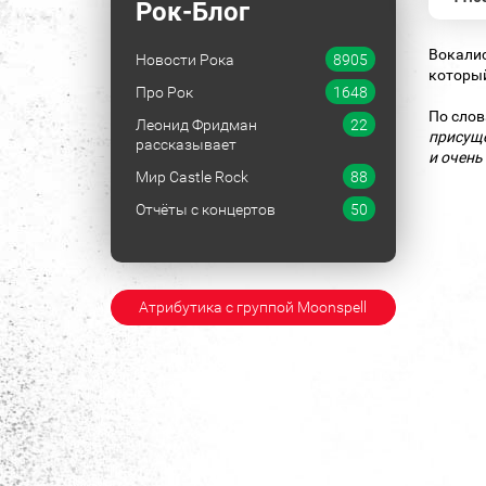
Рок-Блог
Вокали
Новости Рока
8905
который
Про Рок
1648
По слов
Леонид Фридман
22
присуще
рассказывает
и очень
Мир Castle Rock
88
Отчёты с концертов
50
Атрибутика с группой Moonspell