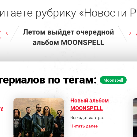
итаете рубрику «Новости Р
Летом выйдет очередной
F
Y
альбом MOONSPELL
ериалов по тегам:
Moonspell
Новый альбом
у
MOONSPELL
Выходит завтра.
Читать далее