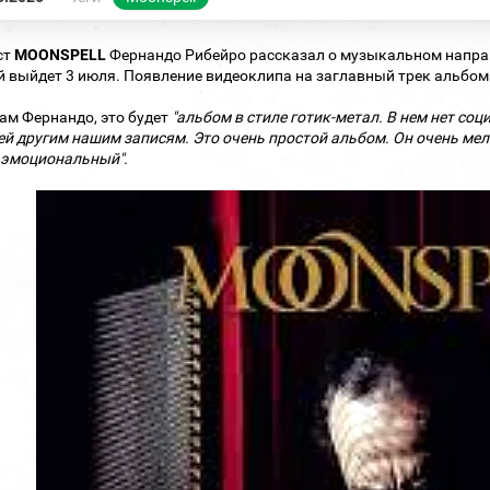
ст
MOONSPELL
Фернандо Рибейро рассказал о музыкальном направ
 выйдет 3 июля. Появление видеоклипа на заглавный трек альбома
ам Фернандо, это будет
"альбом в стиле готик-метал. В нем нет со
й другим нашим записям. Это очень простой альбом. Он очень ме
 эмоциональный".