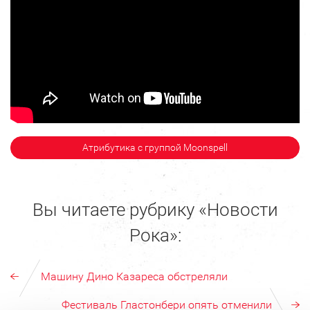
Атрибутика с группой Moonspell
Вы читаете рубрику «Новости
Рока»:
Машину Дино Казареса обстреляли
Фестиваль Гластонбери опять отменили