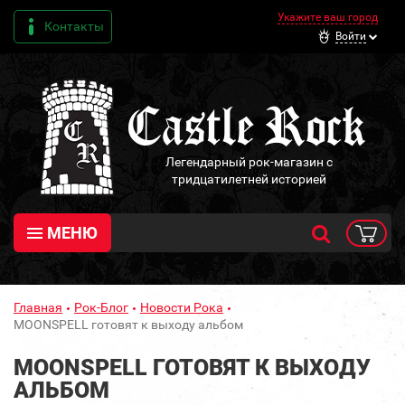
Укажите ваш город
Контакты
Войти
Легендарный рок-магазин с
тридцатилетней историей
МЕНЮ
Главная
Рок-Блог
Новости Рока
MOONSPELL готовят к выходу альбом
MOONSPELL ГОТОВЯТ К ВЫХОДУ
АЛЬБОМ