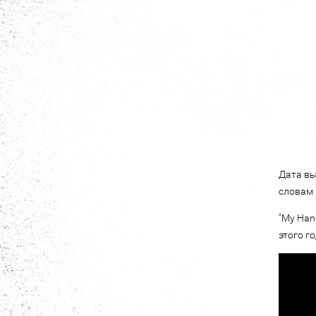
Дата вы
словам 
"My Han
этого год