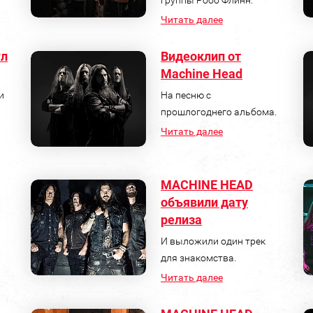
Читать далее
гл
Видеоклип от
Machine Head
и
На песню с
прошлогоднего альбома.
Читать далее
MACHINE HEAD
объявили дату
релиза
И выложили один трек
для знакомства.
Читать далее