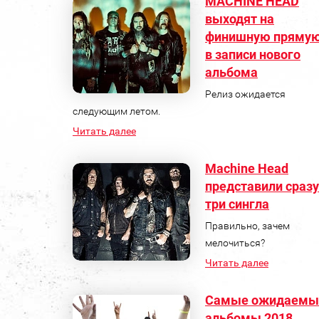
MACHINE HEAD
выходят на
финишную пряму
в записи нового
альбома
Релиз ожидается
следующим летом.
Читать далее
Machine Head
представили сразу
три сингла
Правильно, зачем
мелочиться?
Читать далее
Самые ожидаемы
альбомы 2018