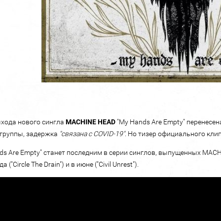
хода нового сингла
MACHINE HEAD
"My Hands Are Empty" перенесен
группы, задержка
"связана с COVID-19"
. Но тизер официального кли
ds Are Empty" станет последним в серии синглов, выпущенных MACHIN
а ("Circle The Drain") и в июне ("Civil Unrest").