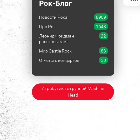
Рок-Блог
Новости Рока
8909
Про Рок
1648
Леонид Фридман
22
рассказывает
Мир Castle Rock
88
Отчёты с концертов
50
Атрибутика с группой Machine
Head