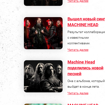
Читать далее
Вышел новый син
MACHINE HEAD
Результат коллабораци
с известными
коллективами.
Читать далее
Machine Head
поделились новой
песней
Она с альбома, который
выйдет в конце лета.
Читать далее