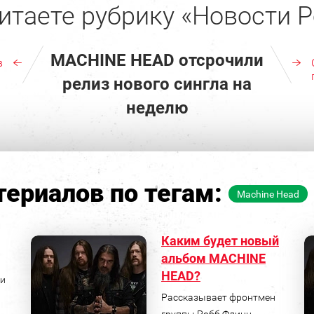
итаете рубрику «Новости Р
MACHINE HEAD отсрочили
в
релиз нового сингла на
неделю
ериалов по тегам:
Machine Head
Каким будет новый
альбом MACHINE
HEAD?
ри
Рассказывает фронтмен
группы Робб Флинн.