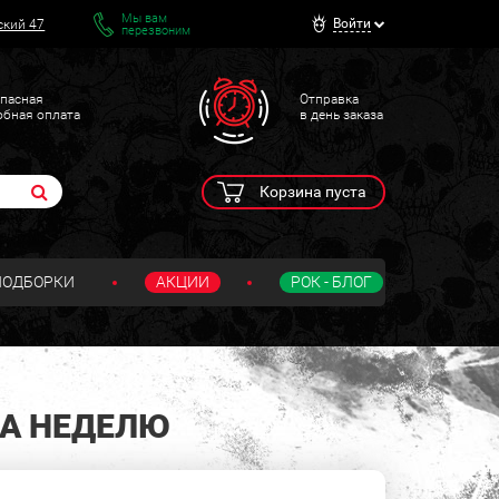
Мы вам
Войти
ский 47
перезвоним
пасная
Отправка
обная оплата
в день заказа
Корзина пуста
ПОДБОРКИ
АКЦИИ
РОК - БЛОГ
НА НЕДЕЛЮ