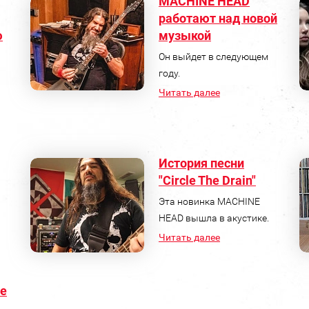
MACHINE HEAD
работают над новой
ю
музыкой
Он выйдет в следующем
году.
Читать далее
История песни
"Circle The Drain"
Эта новинка MACHINE
HEAD вышла в акустике.
Читать далее
е