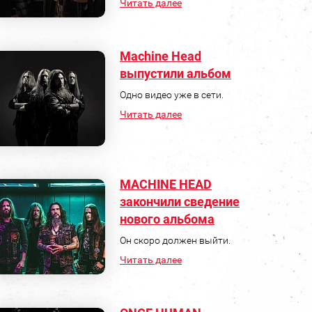
Читать далее
Machine Head
выпустили альбом
Одно видео уже в сети.
Читать далее
MACHINE HEAD
закончили сведение
нового альбома
Он скоро должен выйти.
Читать далее