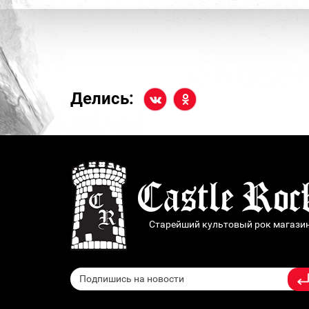
Делись:
Старейший культовый рок магази