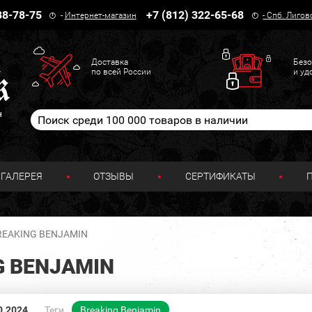
38-78-75
+7 (812) 322-65-68
-
Интернет-магазин
-
Спб. Лигов
Доставка
Безо
по всей России
и уд
н
ГАЛЕРЕЯ
ОТЗЫВЫ
СЕРТИФИКАТЫ
BREAKING BENJAMIN
G BENJAMIN
0.2024
Теги
Breaking Benjamin