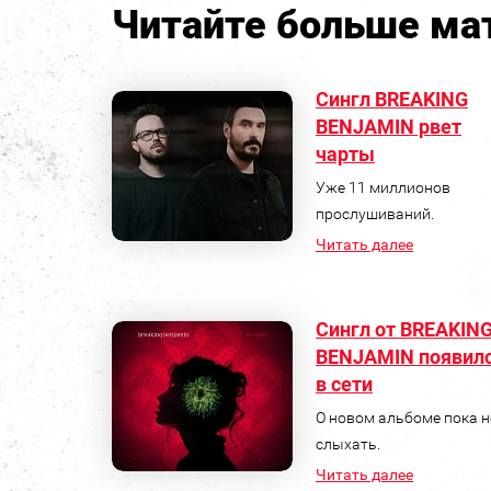
Читайте больше мат
Сингл BREAKING
BENJAMIN рвет
чарты
Уже 11 миллионов
прослушиваний.
Читать далее
Сингл от BREAKIN
BENJAMIN появил
в сети
О новом альбоме пока н
слыхать.
Читать далее