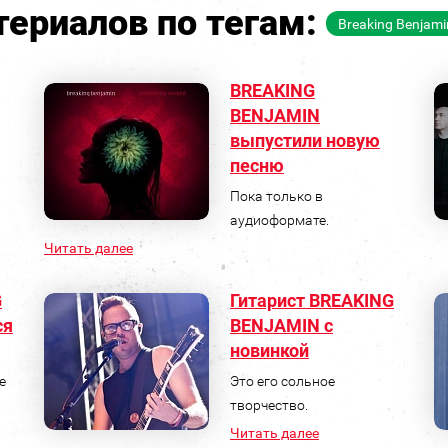
ериалов по тегам:
Breaking Benjami
BREAKING
BENJAMIN
выпустили новую
песню
Пока только в
аудиоформате.
Читать далее
G
Гитарист BREAKING
ся
BENJAMIN с
новинкой
е
Это его сольное
творчество.
Читать далее