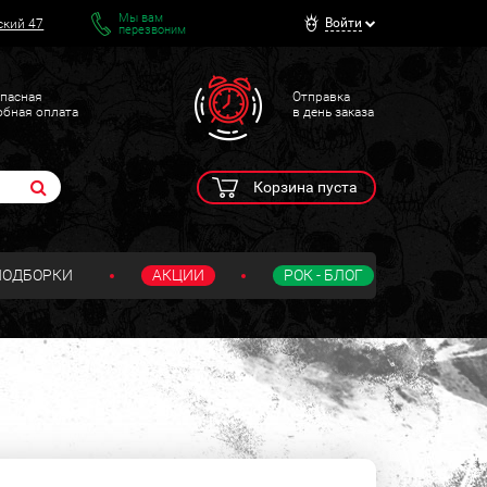
Мы вам
Войти
ский 47
перезвоним
пасная
Отправка
обная оплата
в день заказа
Корзина пуста
ПОДБОРКИ
АКЦИИ
РОК - БЛОГ