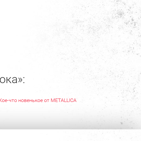
ока»:
Кое-что новенькое от METALLICA