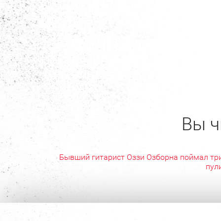
Вы ч
Бывший гитарист Оззи Озборна поймал тр
пул