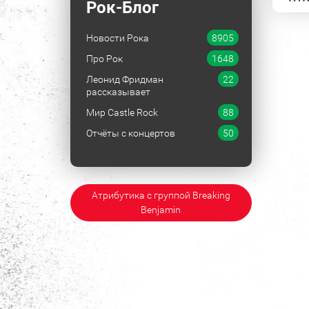
Рок-Блог
Новости Рока
8905
Про Рок
1648
Леонид Фридман
22
рассказывает
Мир Castle Rock
88
Отчёты с концертов
50
Атрибутика с группой Breaking
Benjamin