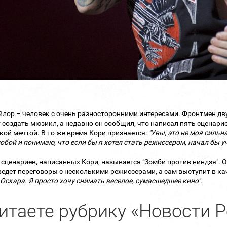
йлор – человек с очень разносторонними интересами. Фронтмен дву
 создать мюзикл, а недавно он сообщил, что написал пять сценари
ской мечтой. В то же время Кори признается:
"Увы, это не моя сильна
обой и понимаю, что если бы я хотел стать режиссером, начал бы у
 сценариев, написанных Кори, называется "Зомби против ниндзя". О
ведет переговоры с несколькими режиссерами, а сам выступит в ка
 Оскара. Я просто
хочу снимать веселое, сумасшедшее кино"
.
итаете рубрику «Новости Р