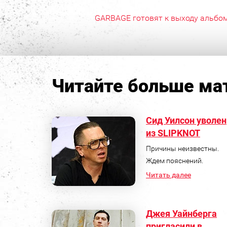
GARBAGE готовят к выходу альбо
Читайте больше мат
Сид Уилсон уволен
из SLIPKNOT
Причины неизвестны.
Ждем пояснений.
Читать далее
Джея Уайнберга
пригласили в