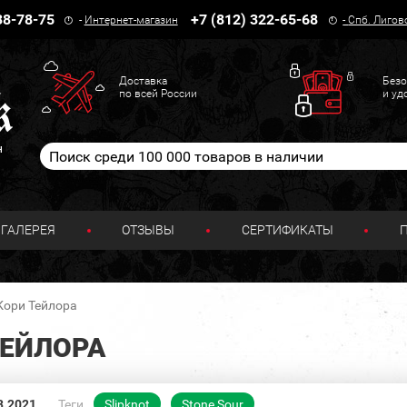
38-78-75
+7 (812) 322-65-68
-
Интернет-магазин
-
Спб. Лигов
Доставка
Безо
по всей России
и уд
н
ГАЛЕРЕЯ
ОТЗЫВЫ
СЕРТИФИКАТЫ
Кори Тейлора
ТЕЙЛОРА
3.2021
Теги
Slipknot
Stone Sour