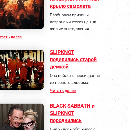
крыло самолета
Разбираем причины
астрономических цен на
живые выступления.
итать далее
SLIPKNOT
поделились старой
демкой
Она войдет в переиздание
их первого альбома.
Читать далее
BLACK SABBATH и
SLIPKNOT
породнились
Сид Уилсон обручился с