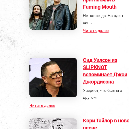
Fuming Mouth
Не навсегда. На один
сингл.
Читать далее
Сид Уилсон из
SLIPKNOT
вспоминает Джои
Джордисона
Уверяет, что был его
другом.
Читать далее
Кори Тэйлор в нов
песне