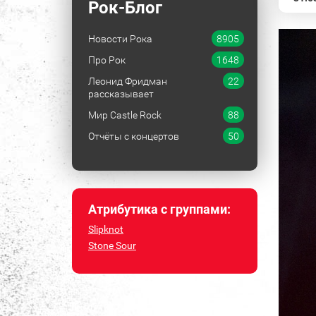
Рок-Блог
Новости Рока
8905
Про Рок
1648
Леонид Фридман
22
рассказывает
Мир Castle Rock
88
Отчёты с концертов
50
Атрибутика с группами:
Slipknot
Stone Sour