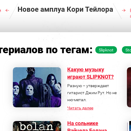
Новое амплуа Кори Тейлора
м
ериалов по тегам:
Slipknot
St
Какую музыку
играют SLIPKNOT?
Разную – утверждает
гитарист Джим Рут. Но не
ню-метал.
Читать далее
На сольнике
Рэйчела Болана