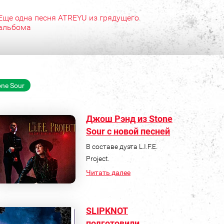
Еще одна песня ATREYU из грядущего
альбома
one Sour
Джош Рэнд из Stone
Sour с новой песней
В составе дуэта L.I.F.E.
Project.
Читать далее
SLIPKNOT
подготовили