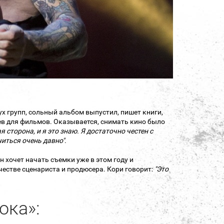
х групп, сольный альбом выпустил, пишет книги,
ев для фильмов. Оказывается, снимать кино было
я сторона, и я это знаю. Я достаточно честен с
читься очень давно"
.
н хочет начать съемки уже в этом году и
честве сценариста и продюсера. Кори говорит:
"Э
то
ока»: