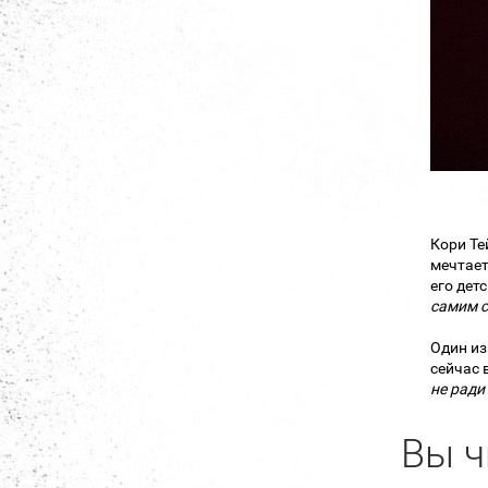
Кори Те
мечтает
его дет
самим с
Один из
сейчас 
не ради
Вы ч