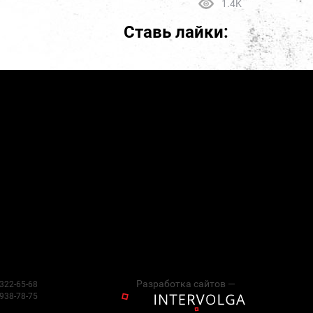
1.4K
Ставь лайки:
Разработка сайтов —
 322-65-68
 938-78-75