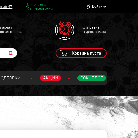
Мы вам
Войти
ский 47
перезвоним
пасная
Отправка
обная оплата
в день заказа
Корзина пуста
ПОДБОРКИ
АКЦИИ
РОК - БЛОГ