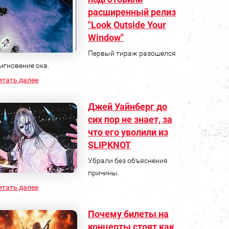
расширенный релиз
"Look Outside Your
Window"
Первый тираж разошелся
мгновение ока.
итать далее
Джей Уайнберг до
сих пор не знает, за
что его уволили из
SLIPKNOT
Убрали без объяснения
причины.
итать далее
Почему билеты на
концерты стоят как