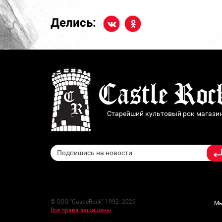
Делись:
Старейший культовый рок магази
© ООО "CastleRock" 1992- 2026
Мы
Все права защищены