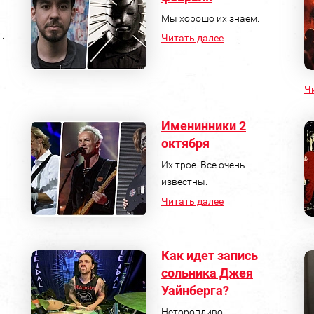
Мы хорошо их знаем.
.
Читать далее
Ч
Именинники 2
октября
Их трое. Все очень
известны.
Читать далее
Как идет запись
сольника Джея
Уайнберга?
Неторопливо...