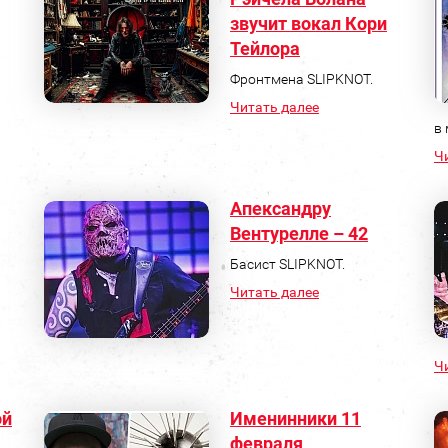
звучит вокал Кори
Тейлора
Фронтмена SLIPKNOT.
Читать далее
в 
Ч
Апександру
Вентурелле – 42
Басист SLIPKNOT.
Читать далее
Ч
ой
Именинники 11
февраля