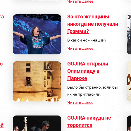
Читать далее
ra
За что женщины
никогда не получали
Грэмми?
В какой номинации?
Читать далее
о
GOJIRA открыли
Олимпиаду в
Париже
Было бы странно, если бы
их не пригласили.
Читать далее
GOJIRA никуда не
ой
торопится