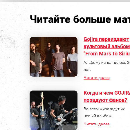
Читайте больше мат
Gojira переиздают
культовый альбом
"From Mars To Siriu
Альбому исполнилось 2
лет.
Читать далее
Когда и чем GOJIR
порадуют фанов?
Во всем мире ждут их
новый альбом.
Читать далее