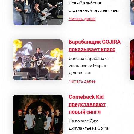
Новый альбом в
отдаленной перспективе.
Читать далее
Барабанщик GOJIRA
показывает класс
Соло на барабанах в
исполнении Марио
Дюплантье.
Читать далее
Comeback Kid
представляют
новый сингл
На вокале Джо
Дюплантье из Gojira.