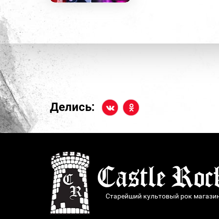
Делись:
Старейший культовый рок магази