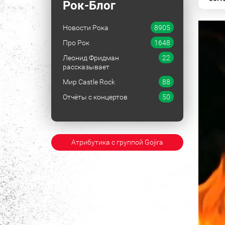
Рок-Блог
Новости Рока
8905
Про Рок
1648
Леонид Фридман
22
рассказывает
Мир Castle Rock
88
Отчёты с концертов
50
Атрибутика с группой Gojira