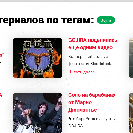
ериалов по тегам:
Gojira
GOJIRA поделились
еще одним видео
s"
Концертный ролик с
фестиваля Bloodstock.
0
Читать далее
A
Соло на барабанах
от Марио
Дюплантье
Это барабанщик группы
GOJIRA.