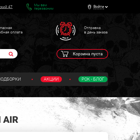
Мы вам
Войти
ский 47
перезвоним
пасная
Отправка
обная оплата
в день заказа
Корзина пуста
ПОДБОРКИ
АКЦИИ
РОК - БЛОГ
 AIR