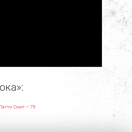
ока»:
Патти Смит – 79