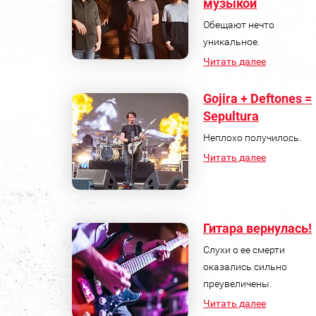
музыкой
Обещают нечто
уникальное.
Читать далее
Gojira + Deftones =
Sepultura
Неплохо получилось.
Читать далее
Гитара вернулась!
Слухи о ее смерти
оказались сильно
преувеличены.
Читать далее