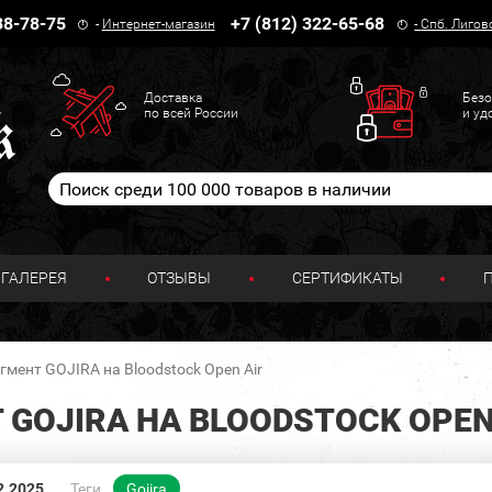
38-78-75
+7 (812) 322-65-68
-
Интернет-магазин
-
Спб. Лигов
Доставка
Безо
по всей России
и уд
ГАЛЕРЕЯ
ОТЗЫВЫ
СЕРТИФИКАТЫ
мент GOJIRA на Bloodstock Open Air
GOJIRA НА BLOODSTOCK OPEN
2.2025
Теги
Gojira