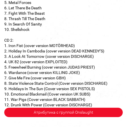
5. Metal Forces
6. Let There Be Death
7. Fight With The Beast
8. Thrash Till The Death
9. In Search Of Sanity
10. Shellshock
CD 2:
1. Iron Fist (cover version MOTÖRHEAD)
2. Holiday In Cambodia (cover version DEAD KENNEDY’S)
3. A Look At Tomorrow (cover version DISCHARGE)
4. UK 82 (cover version EXPLOITED)
5. Freewheel Burning (cover version JUDAS PRIEST)
6. Wardance (cover version KILLING JOKE)
7. Give Me Fire (cover version GBH)
8. State Violence State Control (Cover version DISCHARGE)
9. Holidays In The Sun (Cover version SEX PISTOLS)
10. Emotional Blackmail (Cover version UK SUBS)
11. War Pigs (Cover version BLACK SABBATH)
12. Drunk With Power (Cover version DISCHARGE)
Атрибутика с группой Onslaught