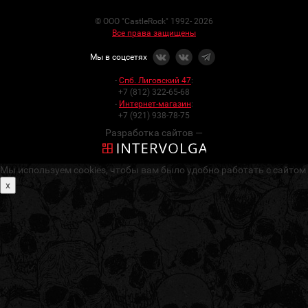
© ООО "CastleRock" 1992- 2026
Все права защищены
Мы в соцсетях
-
Спб. Лиговский 47
:
+7 (812) 322-65-68
-
Интернет-магазин
:
+7 (921) 938-78-75
Разработка сайтов —
Мы используем cookies, чтобы вам было удобно работать с сайтом
x