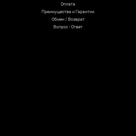
Оплата
Преимущества и Гарантии
Обмен / Возврат
Вопрос - Ответ
© ООО "CastleRock" 1992- 2026
Все права защищены
Мы в соцсетях
-
Спб. Лиговский 47
:
+7 (812) 322-65-68
-
Интернет-магазин
: