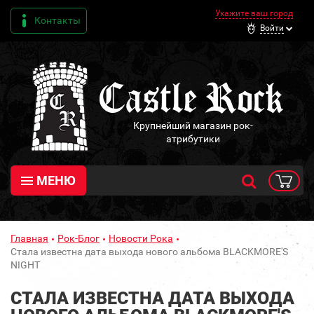
Укажите ваш город
Контакты
Войти
Крупнейший магазин рок-
атрибутики
МЕНЮ
Главная
Рок-Блог
Новости Рока
Стала известна дата выхода нового альбома BLACKMORE'S
NIGHT
СТАЛА ИЗВЕСТНА ДАТА ВЫХОДА