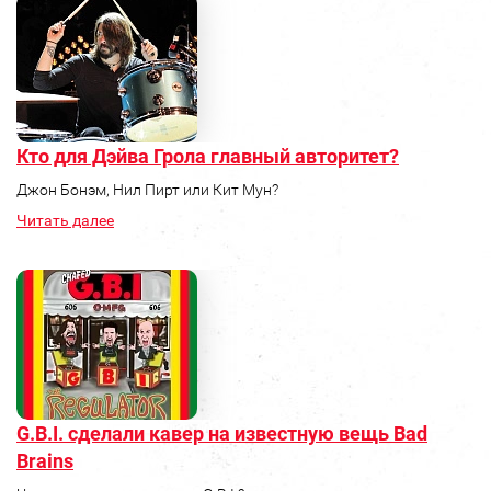
Кто для Дэйва Грола главный авторитет?
Джон Бонэм, Нил Пирт или Кит Мун?
Читать далее
G.B.I. сделали кавер на известную вещь Bad
Brains