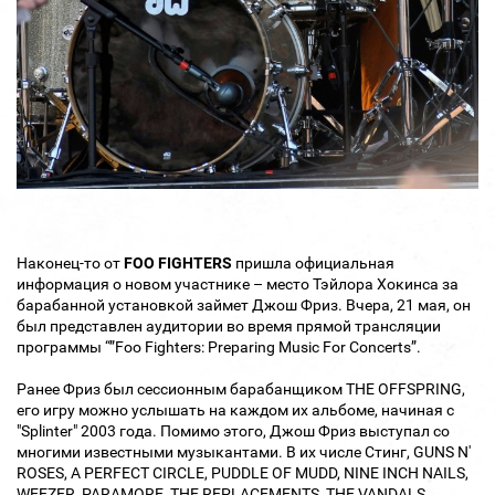
Наконец-то от
FOO FIGHTERS
пришла официальная
информация о новом участнике – место Тэйлора Хокинса за
барабанной установкой займет Джош Фриз. Вчера, 21 мая, он
был представлен аудитории во время прямой трансляции
программы “”Foo Fighters: Preparing Music For Concerts”.
Ранее Фриз был сессионным барабанщиком THE OFFSPRING,
его игру можно услышать на каждом их альбоме, начиная с
"Splinter" 2003 года. Помимо этого, Джош Фриз выступал со
многими известными музыкантами. В их числе Стинг, GUNS N'
ROSES, A PERFECT CIRCLE, PUDDLE OF MUDD, NINE INCH NAILS,
WEEZER, PARAMORE, THE REPLACEMENTS, THE VANDALS.